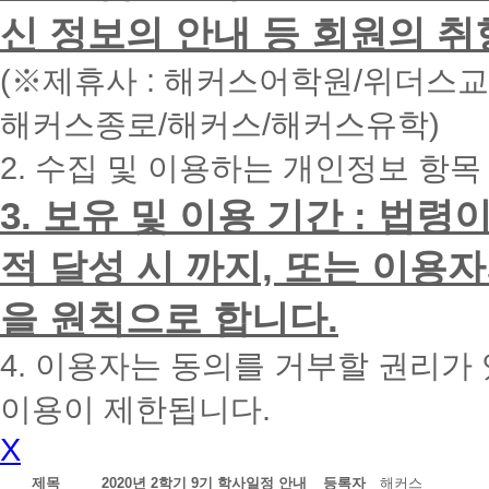
면
신 정보의 안내 등 회원의 취
빠
른
시
(※제휴사 : 해커스어학원/위더스
간
내
해커스종로/해커스/해커스유학)
에
전
2. 수집 및 이용하는 개인정보 항목
화
드
리
3. 보유 및 이용 기간 : 법
겠
습
적 달성 시 까지, 또는 이용
니
다.
을 원칙으로 합니다.
4. 이용자는 동의를 거부할 권리가
이용이 제한됩니다.
X
제목
2020년 2학기 9기 학사일정 안내
등록자
해커스