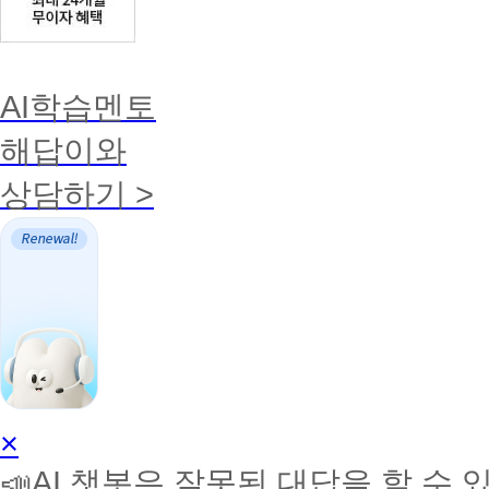
AI학습멘토
해답이와
상담하기 >
AI
×
학
📣AI 챗봇은 잘못된 대답을 할 수 
습