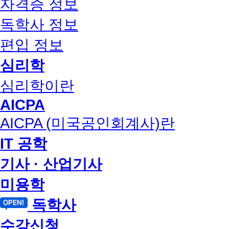
자격증 정보
독학사 정보
편입 정보
심리학
심리학이란
AICPA
AICPA (미국공인회계사)란
IT 공학
기사 · 산업기사
미용학
독학사
수강신청