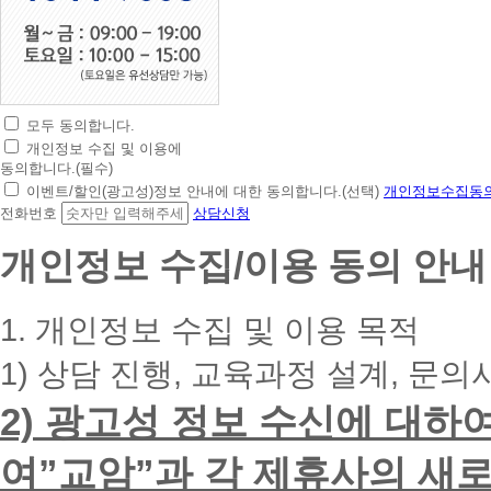
모두 동의합니다.
초
개인정보 수집 및 이용에
간
동의합니다.(필수)
편
이벤트/할인(광고성)정보 안내에 대한 동의합니다.(선택)
개인정보수집동의
상
전화번호
상담신청
담
신
개인정보 수집/이용 동의 안내
청
휴
대
1. 개인정보 수집 및 이용 목적
폰
번
1) 상담 진행, 교육과정 설계, 문의
호
를
2) 광고성 정보 수신에 대하
입
력
하
여”교암”과 각 제휴사의 새로
시