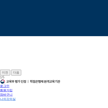
이전
다음
1
/
5
로그인
회원가입
장바구니
나의강의실