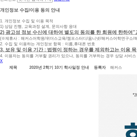
담
신
개인정보 수집/이용 동의 안내
청
1. 개인정보 수집 및 이용 목적
휴
1) 상담 진행, 교육과정 설계, 문의사항 응대
대
2) 광고성 정보 수신에 대하여 별도의 동의를 한 회원에 한하여”
폰
(※제휴사 : 해커스어학원/위더스교육/챔프스터디/옴니넷/해커스어학연구소/
번
2. 수집 및 이용하는 개인정보 항목 : 이름,휴대폰 번호
호
3. 보유 및 이용 기간 : 법령이 정하는 경우를 제외하고는 이용
를
4. 이용자는 동의를 거부할 권리가 있으나, 동의를 거부하는 경우 상담 서비스
입
X
력
하
제목
2020년 2학기 10기 학사일정 안내
등록자
해커스
시
면
빠
른
시
간
내
에
전
화
드
리