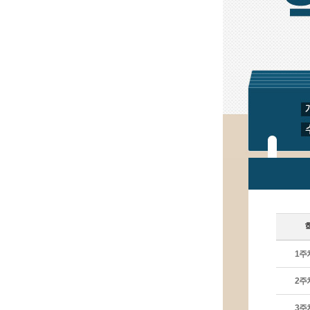
겠
습
니
다.