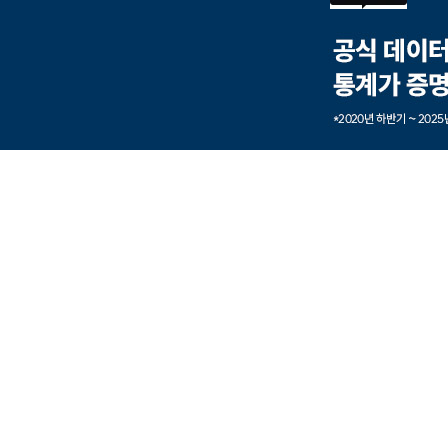
본문내용 바로가기
풋터 바로가기