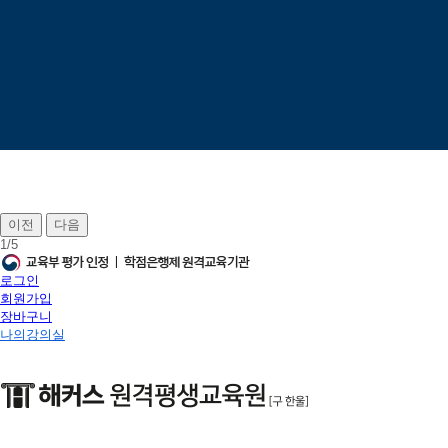
이전
다음
1
/
5
로그인
회원가입
장바구니
나의강의실