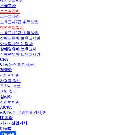
해외취업전망
보육교사
초보길잡이
보육교사란
보육교사2급 취득방법
대면수업일정
보육교사1급 취득방법
장애영유아 보육교사란
아동학사/전문학사
장애영유아 보육교사
장애영유아 보육교사란
CPA
CPA (공인회계사)란
경영학
경영학이란
자격증 정보
독학사 정보
편입 정보
심리학
심리학이란
AICPA
AICPA (미국공인회계사)란
IT 공학
기사 · 산업기사
미용학