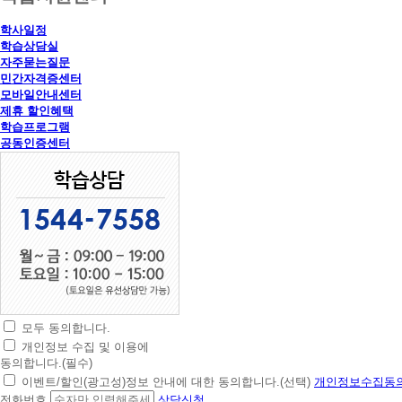
학사일정
학습상담실
자주묻는질문
민간자격증센터
모바일안내센터
제휴 할인혜택
학습프로그램
공동인증센터
모두 동의합니다.
초
개인정보 수집 및 이용에
간
동의합니다.(필수)
편
이벤트/할인(광고성)정보 안내에 대한 동의합니다.(선택)
개인정보수집동의
상
전화번호
상담신청