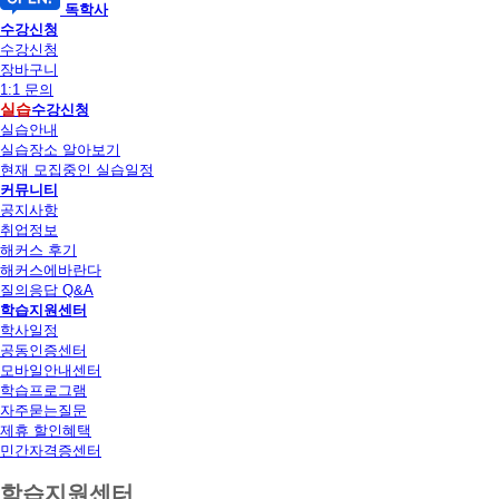
독학사
수강신청
수강신청
장바구니
1:1 문의
실습
수강신청
실습안내
실습장소 알아보기
현재 모집중인 실습일정
커뮤니티
공지사항
취업정보
해커스 후기
해커스에바란다
질의응답 Q&A
학습지원센터
학사일정
공동인증센터
모바일안내센터
학습프로그램
자주묻는질문
제휴 할인혜택
민간자격증센터
학습지원센터