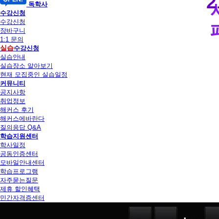
2
독학사
수강신청
수강신청
장바구니
1:1 문의
실습
수강신청
실습안내
실습장소 알아보기
현재 모집중인 실습일정
커뮤니티
공지사항
취업정보
해커스 후기
해커스에바란다
질의응답 Q&A
학습지원센터
학사일정
공동인증센터
모바일안내센터
학습프로그램
자주묻는질문
제휴 할인혜택
민간자격증센터