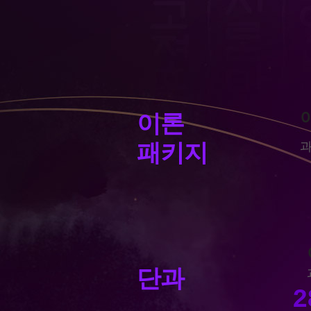
이론
과
패키지
단과
2