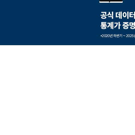
본문내용 바로가기
풋터 바로가기