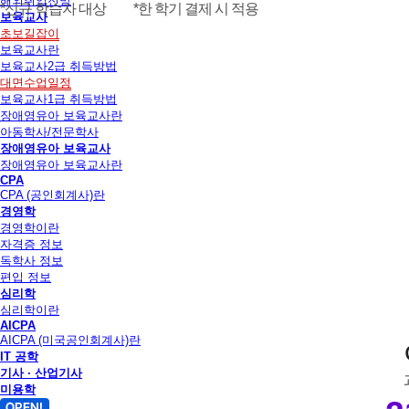
해외취업전망
*신규 학습자 대상 *한 학기 결제 시 적용
보육교사
초보길잡이
보육교사란
보육교사2급 취득방법
대면수업일정
보육교사1급 취득방법
장애영유아 보육교사란
아동학사/전문학사
장애영유아 보육교사
장애영유아 보육교사란
CPA
CPA (공인회계사)란
경영학
경영학이란
자격증 정보
독학사 정보
편입 정보
심리학
심리학이란
AICPA
AICPA (미국공인회계사)란
IT 공학
기사 · 산업기사
미용학