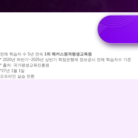
전체 학습자 수 5년 연속
1위 해커스원격평생교육원
* 2020년 하반기~2025년 상반기 학점은행제 정보공시 전체 학습자수 기준
* 출처: 국가평생교육진흥원
*27년 1월 1일
오프라인 실습 전환
100%
온
라
인
실
습
올
해
마
지
막