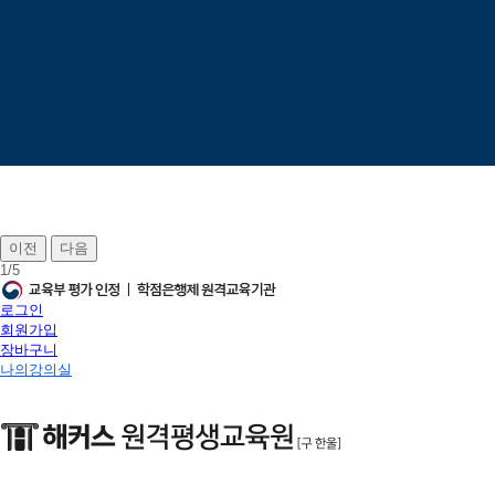
이전
다음
1
/
5
로그인
회원가입
장바구니
나의강의실