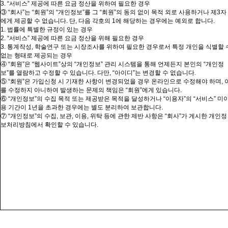
3. “
서비스” 제공에 따른 요금 정산을 위하여 필요한 경우
③ “
회사”는
“
회원”의
“
개인정보”를
그 “
회원”의
동의 없이 목적 외로 사용하거나 제
3
자
에게 제공할 수 없습니다
.
단
,
다음 각호의
1
에 해당하는 경우에는 예외로 합니다
.
1.
법률에 특별한 규정이 있는 경우
2. “
서비스” 제공에 따른 요금 정산을 위해 필요한 경우
3.
통계작성
,
학술연구 또는 시장조사를 위하여 필요한 경우로서 특정
개인을
식별할 
없는 형태로 제공되는 경우
④ “
회원”은
“
웹사이트”상의
“개인정보” 관리 시스템을 통해 언제든지 본인의 “
개인정
보”를
열람하고 수정할 수 있습니다
.
다만
, “
아이디”는
변경할 수 없습니다
.
⑤ “
회원”은
가입신청 시 기재한 사항이 변경되었을 경우 온라인으로 수정해야 하며
,
를 수정하지 아니하여 발생하는 문제의 책임은 “
회원”에게
있습니다
.
⑥ “
개인정보”의
수집 목적 또는 제공받은 목적을 달성하거나 “
이용자”의
“서비스”
미
용
기간이
1
년을 초과한 경우에는 별도 분리하여 보관합니다
.
⑦ “
개인정보”의
수집
,
보관
,
이용
,
위탁 등에 관한 제반 사항은 “
회사”가
게시한 개인정
보처리방침에서 확인할 수 있습니다
.