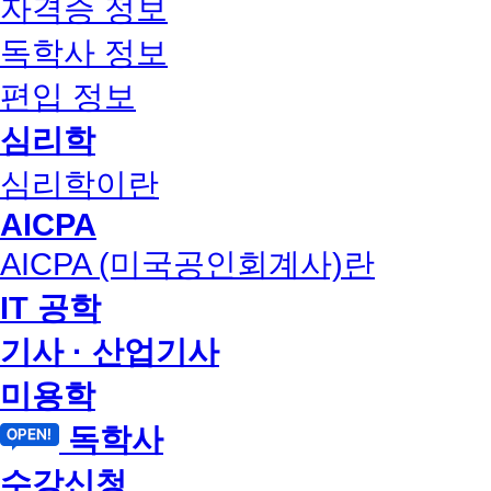
자격증 정보
독학사 정보
편입 정보
심리학
심리학이란
AICPA
AICPA (미국공인회계사)란
IT 공학
기사 · 산업기사
미용학
독학사
수강신청