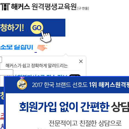
해커스편입
사회복지사1급
닫
기
사회복지사
초보길잡이
이
이
사회복지사란
 할인혜택 제공