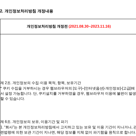
2. 개인정보처리방침 개정내용
개인정보처리방침
개정전
(2021.08.30~2023.11.16
)
제
2
조
.
개인정보의 수집
·
이용 목적
,
항목
,
보유기간
*
쿠키 수집을 거부하시는 경우
웹브라우저의
[
도구
]–[
인터넷옵션
]-
개인정보
]-[
고급
]
에
서 설정 가능합니다
.
단
,
쿠키설치를 거부하였을 경우
,
웹브라우저
이용에 불편이 발생
할 수 있습니다
.
제
6
조
.
개인정보의 보유
,
이용기간 및 파기
1. “
회사”는
본 개인정보처리방침에서 고지하고 있는 보유 및 이용 기간이 지나거나
,
련법령에 의한 보관 기간이 지나면
,
해당 정보를 지체 없이 파기함을 원칙으로 합니다
.