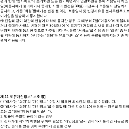
관과 함께 “
웹사이트”의
초기화면 또는 초기화면과의 연결화면을 통해 적용일자 최소
일
(
이용자에게 불리하거나 중대한 사항의 변경은
30
일
)
이전부터 적용일자 전일까지
공지하고
,
기존 “
회원”들에게는
변경 될 약관
,
적용일자 및 변경사유를 전자우편주소
이메일을 발송하여 통지합니다
.
④ 전항과 같이 약관의 변경에 대하여 통지한 경우
,
그 때부터
7
일
(“
이용자
”
에게 불리
거나 중대한 사항의 변경인 경우
30
일
)
내에
“
이용자
”
가 거절의 의사를 표시하지 않으
변경된 약관에 동의한 것으로 간주됩니다
.
단
,
유료 “
서비스”를
이용 중인 “회원” 중 변
될 약관에 동의하지 아니하는 “
회원”은
유료 “서비스” 이용이 종료될 때까지는 기존 약
관이 적용됩니다
.
제
22
조
[“
개인정보” 보호 등
]
① “
회사”는
“
회원”의
“개인정보” 수집 시 필요한 최소한의 정보를 수집합니다
.
② “
회사”는
“
회원”의
“
개인정보”를
수집할 때 다음 각호의
1
에 해당하는 경우를 제외
고는 그 “
회원”의
동의를 받습니다
.
1.
법률에 특별한 규정이 있는 경우
2.
전자거래 계약의 이행을 위하여 필요한 “
개인정보”로써
경제적
•
기술적인 사유로 통
상적인 동의를 받는 것이 뚜렷하게 곤란한 경우