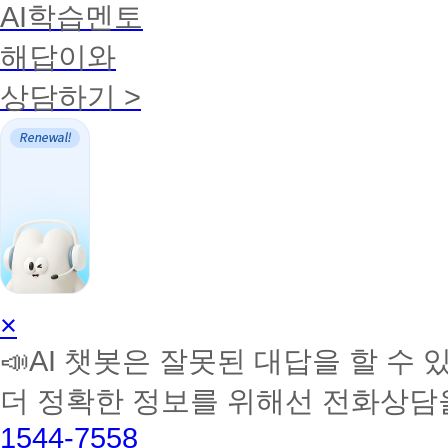
AI학습멘토
해답이와
상담하기 >
AI
×
학
📣AI 챗봇은 잘못된 대답을 할 수 
습
멘
더 정확한 정보를 위해선 전화상담
토
해
1544-7558
커