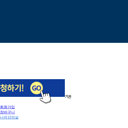
이전
다음
1
/
5
로그인
회원가입
장바구니
나의강의실