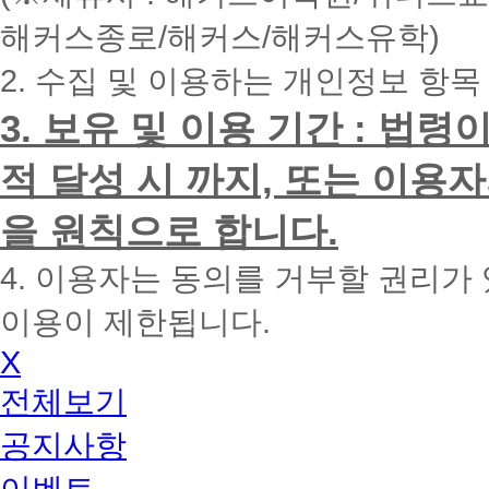
내
해커스종로/해커스/해커스유학)
에
전
2. 수집 및 이용하는 개인정보 항목
화
드
리
3. 보유 및 이용 기간 : 법
겠
습
적 달성 시 까지, 또는 이용
니
다.
을 원칙으로 합니다.
4. 이용자는 동의를 거부할 권리가
이용이 제한됩니다.
X
전체보기
공지사항
이벤트