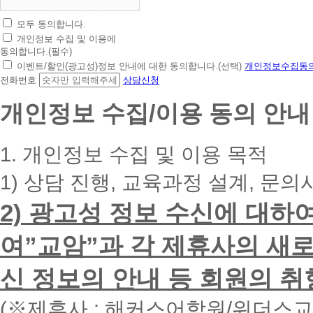
모두 동의합니다.
초
개인정보 수집 및 이용에
간
동의합니다.(필수)
편
이벤트/할인(광고성)정보 안내에 대한 동의합니다.(선택)
개인정보수집동의
상
전화번호
상담신청
담
신
개인정보 수집/이용 동의 안내
청
휴
대
1. 개인정보 수집 및 이용 목적
폰
번
1) 상담 진행, 교육과정 설계, 문의
호
를
2) 광고성 정보 수신에 대하
입
력
하
여”교암”과 각 제휴사의 새로
시
면
신 정보의 안내 등 회원의 취
빠
른
시
(※제휴사 : 해커스어학원/위더스
간