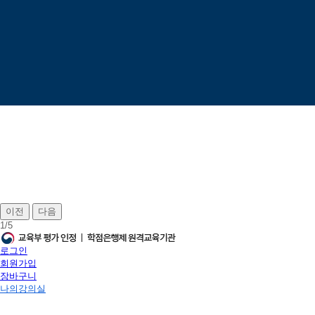
이전
다음
1
/
5
로그인
회원가입
장바구니
나의강의실