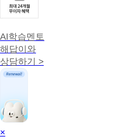
AI학습멘토
해답이와
상담하기 >
AI
×
학