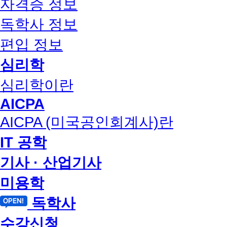
자격증 정보
독학사 정보
편입 정보
심리학
심리학이란
AICPA
AICPA (미국공인회계사)란
IT 공학
기사 · 산업기사
미용학
독학사
수강신청