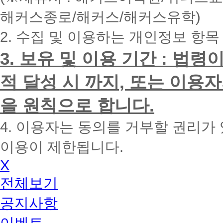
내
해커스종로/해커스/해커스유학)
에
전
2. 수집 및 이용하는 개인정보 항목
화
드
리
3. 보유 및 이용 기간 : 법
겠
습
적 달성 시 까지, 또는 이용
니
다.
을 원칙으로 합니다.
4. 이용자는 동의를 거부할 권리가
이용이 제한됩니다.
X
전체보기
공지사항
이벤트