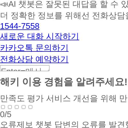
📣AI 챗봇은 잘못된 대답을 할 수 
습
멘
더 정확한 정보를 위해선 전화상담
토
해
1544-7558
커
BETA
새로운 대화 시작하기
카카오톡 문의하기
전화상담 예약하기
해키 이용 경험을 알려주세요!
만족도 평가
서비스 개선을 위해 
0
/5
오류제보
챗봇 답변의 오류를 발견