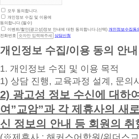
모두 동의합니다.
초
개인정보 수집 및 이용에
간
동의합니다.(필수)
편
이벤트/할인(광고성)정보 안내에 대한 동의합니다.(선택)
개인정보수집동의
상
전화번호
상담신청
담
신
개인정보 수집/이용 동의 안내
청
휴
대
1. 개인정보 수집 및 이용 목적
폰
번
1) 상담 진행, 교육과정 설계, 문의
호
를
2) 광고성 정보 수신에 대하
입
력
하
여”교암”과 각 제휴사의 새로
시
면
신 정보의 안내 등 회원의 취
빠
른
시
(※제휴사 : 해커스어학원/위더스
간