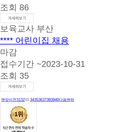
조회 86
보육교사
부산
**** 어린이집 채용
마감
접수기간 ~2023-10-31
조회 35
맨앞
이전
31
32
33
34
35
36
37
38
39
40
다음
맨뒤