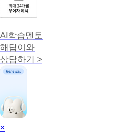
AI학습멘토
해답이와
상담하기 >
AI
×
학