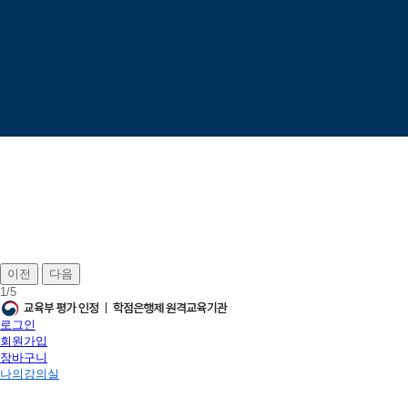
이전
다음
1
/
5
로그인
회원가입
장바구니
나의강의실