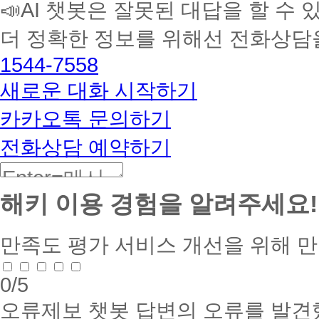
📣AI 챗봇은 잘못된 대답을 할 수 
습
멘
더 정확한 정보를 위해선 전화상담
토
해
1544-7558
커
BETA
새로운 대화 시작하기
카카오톡 문의하기
전화상담 예약하기
해키 이용 경험을 알려주세요!
만족도 평가
서비스 개선을 위해 
0
/5
오류제보
챗봇 답변의 오류를 발견