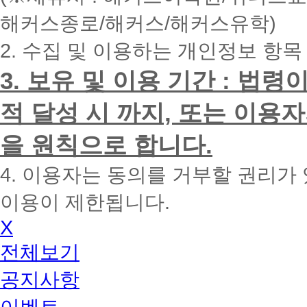
내
해커스종로/해커스/해커스유학)
에
전
2. 수집 및 이용하는 개인정보 항목
화
드
리
3. 보유 및 이용 기간 : 법
겠
습
적 달성 시 까지, 또는 이용
니
다.
을 원칙으로 합니다.
4. 이용자는 동의를 거부할 권리가
이용이 제한됩니다.
X
전체보기
공지사항
이벤트