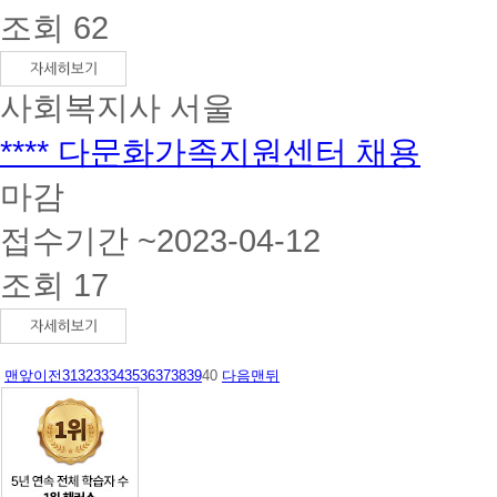
조회 62
사회복지사
서울
**** 다문화가족지원센터 채용
마감
접수기간 ~2023-04-12
조회 17
맨앞
이전
31
32
33
34
35
36
37
38
39
40
다음
맨뒤