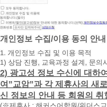
모두 동의합니다.
초
개인정보 수집 및 이용에
간
동의합니다.(필수)
편
이벤트/할인(광고성)정보 안내에 대한 동의합니다.(선택)
개인정보수집동의
상
전화번호
상담신청
담
신
개인정보 수집/이용 동의 안내
청
휴
대
1. 개인정보 수집 및 이용 목적
폰
번
1) 상담 진행, 교육과정 설계, 문의
호
를
2) 광고성 정보 수신에 대하
입
력
하
여”교암”과 각 제휴사의 새로
시
면
신 정보의 안내 등 회원의 취
빠
른
시
(※제휴사 : 해커스어학원/위더스
간