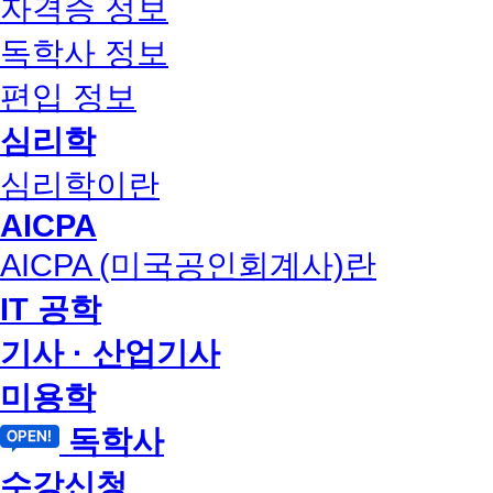
자격증 정보
독학사 정보
편입 정보
심리학
심리학이란
AICPA
AICPA (미국공인회계사)란
IT 공학
기사 · 산업기사
미용학
독학사
수강신청