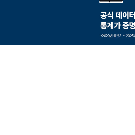
본문내용 바로가기
풋터 바로가기