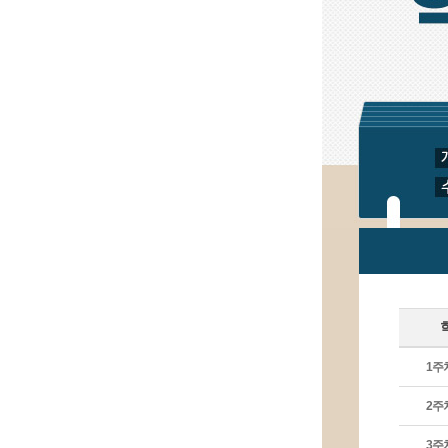
겠
습
니
다.