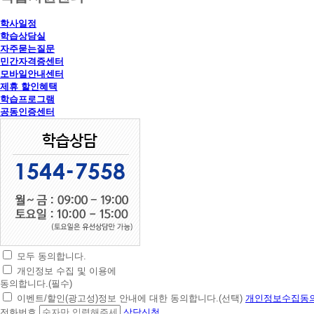
학사일정
학습상담실
자주묻는질문
민간자격증센터
모바일안내센터
제휴 할인혜택
학습프로그램
공동인증센터
모두 동의합니다.
초
개인정보 수집 및 이용에
간
동의합니다.(필수)
편
이벤트/할인(광고성)정보 안내에 대한 동의합니다.(선택)
개인정보수집동의
상
전화번호
상담신청