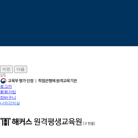
이전
다음
1
/
5
로그인
회원가입
장바구니
나의강의실