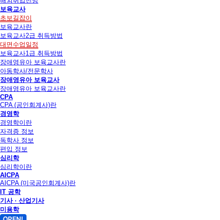
해외취업전망
보육교사
초보길잡이
보육교사란
보육교사2급 취득방법
대면수업일정
보육교사1급 취득방법
장애영유아 보육교사란
아동학사/전문학사
장애영유아 보육교사
장애영유아 보육교사란
CPA
CPA (공인회계사)란
경영학
경영학이란
자격증 정보
독학사 정보
편입 정보
심리학
심리학이란
AICPA
AICPA (미국공인회계사)란
IT 공학
기사 · 산업기사
미용학