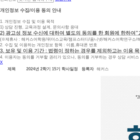
담
신
개인정보 수집/이용 동의 안내
청
1. 개인정보 수집 및 이용 목적
휴
1) 상담 진행, 교육과정 설계, 문의사항 응대
대
2) 광고성 정보 수신에 대하여 별도의 동의를 한 회원에 한하여”
폰
(※제휴사 : 해커스어학원/위더스교육/챔프스터디/옴니넷/해커스어학연구소/
번
2. 수집 및 이용하는 개인정보 항목 : 이름,휴대폰 번호
호
3. 보유 및 이용 기간 : 법령이 정하는 경우를 제외하고는 이용
를
4. 이용자는 동의를 거부할 권리가 있으나, 동의를 거부하는 경우 상담 서비스
입
X
력
하
제목
2024년 2학기 15기 학사일정
등록자
해커스
시
면
빠
른
시
간
내
에
전
화
드
리