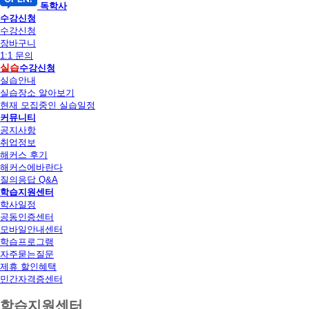
독학사
수강신청
수강신청
장바구니
1:1 문의
실습
수강신청
실습안내
실습장소 알아보기
현재 모집중인 실습일정
커뮤니티
공지사항
취업정보
해커스 후기
해커스에바란다
질의응답 Q&A
학습지원센터
학사일정
공동인증센터
모바일안내센터
학습프로그램
자주묻는질문
제휴 할인혜택
민간자격증센터
학습지원센터