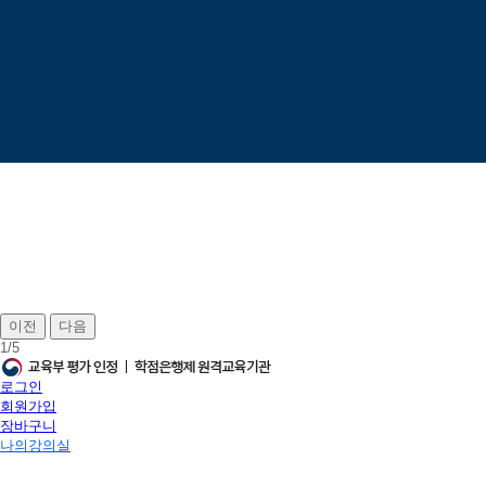
이전
다음
1
/
5
로그인
회원가입
장바구니
나의강의실