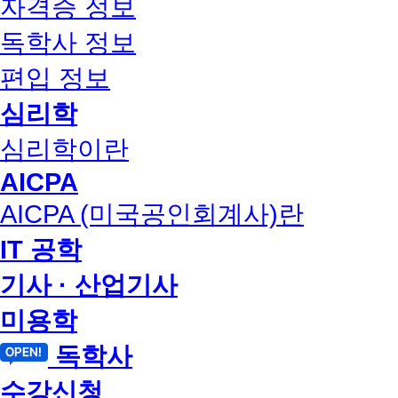
자격증 정보
독학사 정보
편입 정보
심리학
심리학이란
AICPA
AICPA (미국공인회계사)란
IT 공학
기사 · 산업기사
미용학
독학사
수강신청