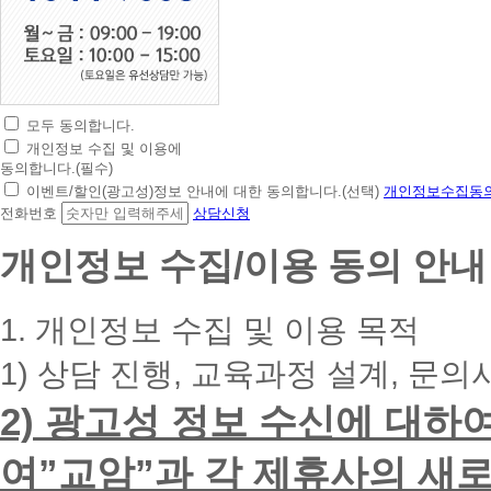
모두 동의합니다.
초
개인정보 수집 및 이용에
간
동의합니다.(필수)
편
이벤트/할인(광고성)정보 안내에 대한 동의합니다.(선택)
개인정보수집동의
상
전화번호
상담신청
담
신
개인정보 수집/이용 동의 안내
청
휴
대
1. 개인정보 수집 및 이용 목적
폰
번
1) 상담 진행, 교육과정 설계, 문의
호
를
2) 광고성 정보 수신에 대하
입
력
하
여”교암”과 각 제휴사의 새로
시