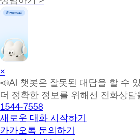
AI
×
학
📣AI 챗봇은 잘못된 대답을 할 수 
습
멘
더 정확한 정보를 위해선 전화상담
토
해
1544-7558
커
BETA
새로운 대화 시작하기
카카오톡 문의하기