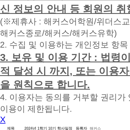
면
신 정보의 안내 등 회원의 취
빠
른
시
(※제휴사 : 해커스어학원/위더스
간
내
해커스종로/해커스/해커스유학)
에
전
2. 수집 및 이용하는 개인정보 항목
화
드
리
3. 보유 및 이용 기간 : 법
겠
습
적 달성 시 까지, 또는 이용
니
다.
을 원칙으로 합니다.
4. 이용자는 동의를 거부할 권리가
이용이 제한됩니다.
X
제목
2024년 1학기 10기 학사일정
등록자
해커스