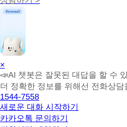
AI
×
학
📣AI 챗봇은 잘못된 대답을 할 수 
습
멘
더 정확한 정보를 위해선 전화상담
토
해
1544-7558
커
BETA
새로운 대화 시작하기
카카오톡 문의하기