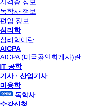
자격증 정보
독학사 정보
편입 정보
심리학
심리학이란
AICPA
AICPA (미국공인회계사)란
IT 공학
기사 · 산업기사
미용학
독학사
수강신청