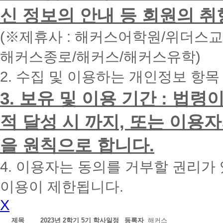
면
신 정보의 안내 등 회원의 취
빠
른
시
(※제휴사 : 해커스어학원/위더스
간
내
해커스종로/해커스/해커스유학)
에
전
2. 수집 및 이용하는 개인정보 항목
화
드
리
3. 보유 및 이용 기간 : 법
겠
습
적 달성 시 까지, 또는 이용
니
다.
을 원칙으로 합니다.
4. 이용자는 동의를 거부할 권리가
이용이 제한됩니다.
X
제목
2023년 2학기 5기 학사일정
등록자
해커스