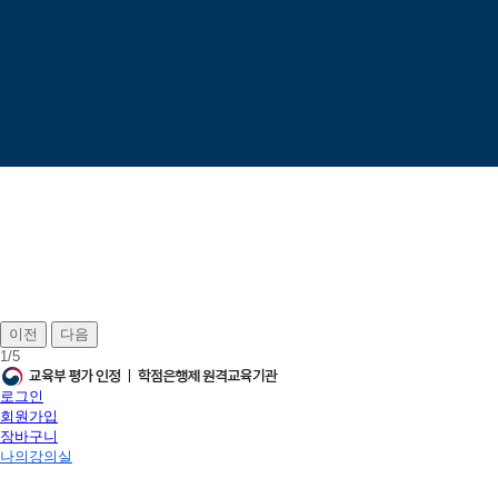
이전
다음
1
/
5
로그인
회원가입
장바구니
나의강의실