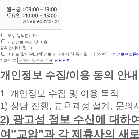
모두 동의합니다.
초
개인정보 수집 및 이용에
간
동의합니다.(필수)
편
이벤트/할인(광고성)정보 안내에 대한 동의합니다.(선택)
개인정보수집동의
상
전화번호
상담신청
담
신
개인정보 수집/이용 동의 안내
청
휴
대
1. 개인정보 수집 및 이용 목적
폰
번
1) 상담 진행, 교육과정 설계, 문의
호
를
2) 광고성 정보 수신에 대하
입
력
하
여”교암”과 각 제휴사의 새로
시