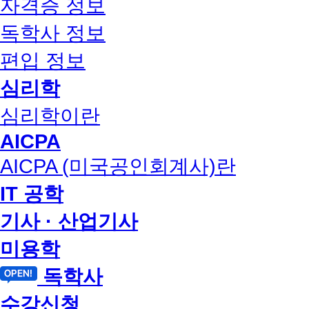
자격증 정보
독학사 정보
편입 정보
심리학
심리학이란
AICPA
AICPA (미국공인회계사)란
IT 공학
기사 · 산업기사
미용학
독학사
수강신청