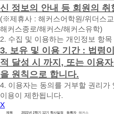
면
신 정보의 안내 등 회원의 취
빠
른
시
(※제휴사 : 해커스어학원/위더스
간
내
해커스종로/해커스/해커스유학)
에
전
2. 수집 및 이용하는 개인정보 항목
화
드
리
3. 보유 및 이용 기간 : 법
겠
습
적 달성 시 까지, 또는 이용
니
다.
을 원칙으로 합니다.
4. 이용자는 동의를 거부할 권리가
이용이 제한됩니다.
X
제목
2022년 2학기 12기 학사일정
등록자
해커스