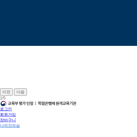
이전
다음
1
/
5
로그인
회원가입
장바구니
나의강의실