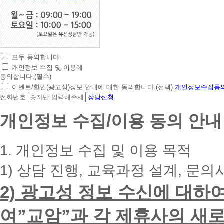
모두 동의합니다.
초
개인정보 수집 및 이용에
간
동의합니다.(필수)
편
이벤트/할인(광고성)정보 안내에 대한 동의합니다.(선택)
개인정보수집동의
상
전화번호
상담신청
담
신
개인정보 수집/이용 동의 안내
청
휴
대
1. 개인정보 수집 및 이용 목적
폰
번
1) 상담 진행, 교육과정 설계, 문의
호
를
2) 광고성 정보 수신에 대하
입
력
하
여”교암”과 각 제휴사의 새로
시