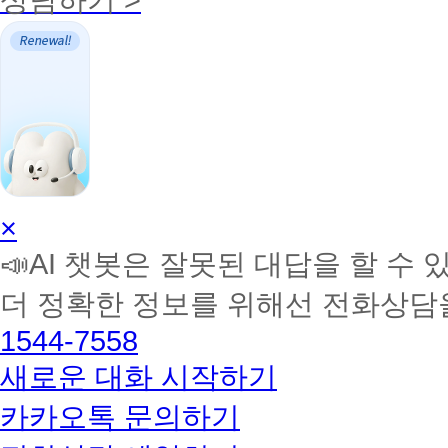
AI
×
학
📣AI 챗봇은 잘못된 대답을 할 수 
습
멘
더 정확한 정보를 위해선 전화상담
토
해
1544-7558
커
BETA
새로운 대화 시작하기
카카오톡 문의하기