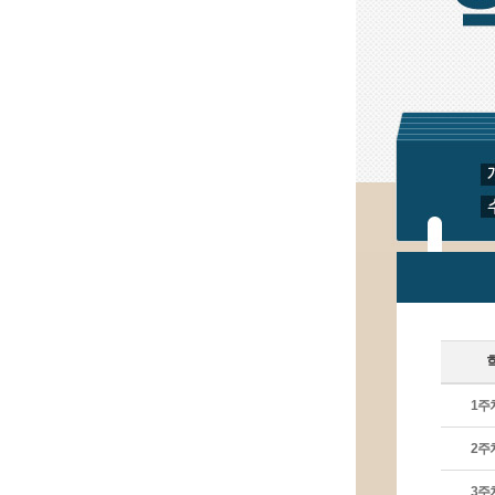
겠
습
니
다.