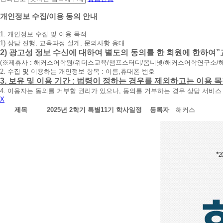
담
신
개인정보 수집/이용 동의 안내
청
1. 개인정보 수집 및 이용 목적
휴
1) 상담 진행, 교육과정 설계, 문의사항 응대
대
2) 광고성 정보 수신에 대하여 별도의 동의를 한 회원에 한하여”
폰
(※제휴사 : 해커스어학원/위더스교육/챔프스터디/옴니넷/해커스어학연구소/
번
2. 수집 및 이용하는 개인정보 항목 : 이름,휴대폰 번호
호
3. 보유 및 이용 기간 : 법령이 정하는 경우를 제외하고는 이용
를
4. 이용자는 동의를 거부할 권리가 있으나, 동의를 거부하는 경우 상담 서비스
입
X
력
하
제목
2025년 2학기 특별11기 학사일정
등록자
해커스
시
면
빠
른
시
간
내
에
전
화
드
리