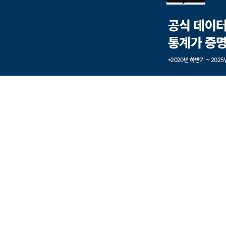
본문내용 바로가기
풋터 바로가기