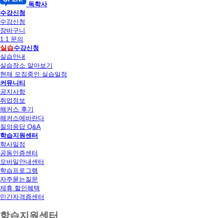
독학사
수강신청
수강신청
장바구니
1:1 문의
실습
수강신청
실습안내
실습장소 알아보기
현재 모집중인 실습일정
커뮤니티
공지사항
취업정보
해커스 후기
해커스에바란다
질의응답 Q&A
학습지원센터
학사일정
공동인증센터
모바일안내센터
학습프로그램
자주묻는질문
제휴 할인혜택
민간자격증센터
학습지원센터