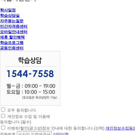
학사일정
학습상담실
자주묻는질문
민간자격증센터
모바일안내센터
제휴 할인혜택
학습프로그램
공동인증센터
모두 동의합니다.
초
개인정보 수집 및 이용에
간
동의합니다.(필수)
편
이벤트/할인(광고성)정보 안내에 대한 동의합니다.(선택)
개인정보수집동의
상
전화번호
상담신청