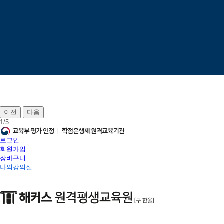
이전
다음
1
/
5
로그인
회원가입
장바구니
나의강의실