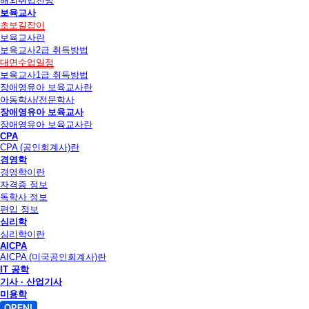
해외취업전망
보육교사
초보길잡이
보육교사란
보육교사2급 취득방법
대면수업일정
보육교사1급 취득방법
장애영유아 보육교사란
아동학사/전문학사
장애영유아 보육교사
장애영유아 보육교사란
CPA
CPA (공인회계사)란
경영학
경영학이란
자격증 정보
독학사 정보
편입 정보
심리학
심리학이란
AICPA
AICPA (미국공인회계사)란
IT 공학
기사 · 산업기사
미용학