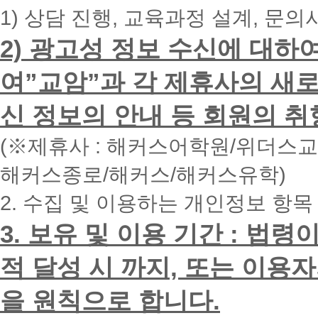
번
1) 상담 진행, 교육과정 설계, 문의
호
를
2) 광고성 정보 수신에 대하
입
력
하
여”교암”과 각 제휴사의 새로
시
면
신 정보의 안내 등 회원의 취
빠
른
시
(※제휴사 : 해커스어학원/위더스
간
내
해커스종로/해커스/해커스유학)
에
전
2. 수집 및 이용하는 개인정보 항목
화
드
리
3. 보유 및 이용 기간 : 법
겠
습
적 달성 시 까지, 또는 이용
니
다.
을 원칙으로 합니다.