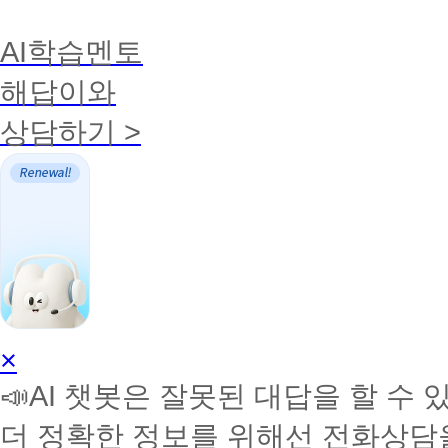
AI학습멘토
해답이와
상담하기 >
AI
×
학
📣AI 챗봇은 잘못된 대답을 할 수 
습
멘
더 정확한 정보를 위해선 전화상담
토