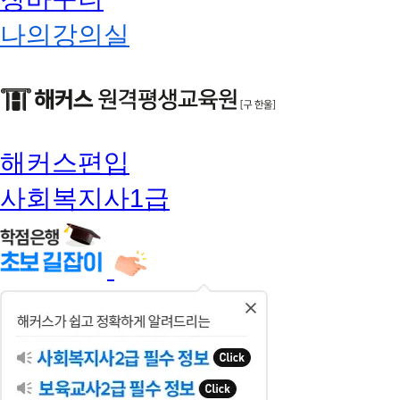
나의강의실
해커스편입
사회복지사1급
닫
기