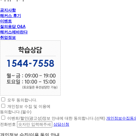
공지사항
해커스 후기
이벤트
질의응답 Q&A
해커스에바란다
취업정보
모두 동의합니다.
초
개인정보 수집 및 이용에
간
동의합니다.(필수)
편
이벤트/할인(광고성)정보 안내에 대한 동의합니다.(선택)
개인정보수집동의
상
전화번호
상담신청
담
신
개인정보 수집/이용 동의 안내