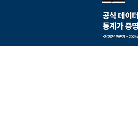
본문내용 바로가기
풋터 바로가기