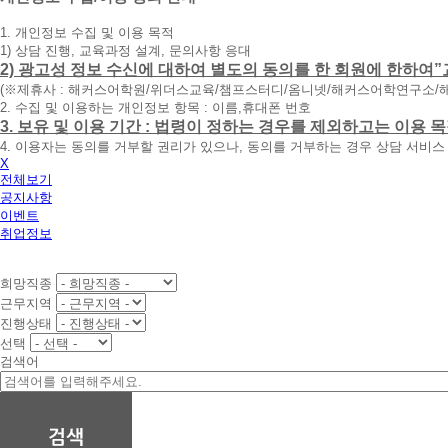
청
1. 개인정보 수집 및 이용 목적
휴
1) 상담 진행, 교육과정 설계, 문의사항 응대
대
2) 광고성 정보 수신에 대하여 별도의 동의를 한 회원에 한하여”
폰
(※제휴사 : 해커스어학원/위더스교육/챔프스터디/옴니넷/해커스어학연구소/
번
2. 수집 및 이용하는 개인정보 항목 : 이름,휴대폰 번호
호
3. 보유 및 이용 기간 : 법령이 정하는 경우를 제외하고는 이용
를
4. 이용자는 동의를 거부할 권리가 있으나, 동의를 거부하는 경우 상담 서비스
입
X
력
전체보기
하
공지사항
시
이벤트
면
취업정보
빠
른
시
희망직종
간
근무지역
내
진행상태
에
선택
전
검색어
화
드
리
겠
습