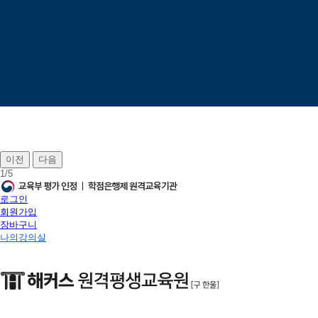
이전
다음
1
/
5
로그인
회원가입
장바구니
나의강의실