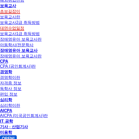
해외취업전망
보육교사
초보길잡이
보육교사란
보육교사2급 취득방법
대면수업일정
보육교사1급 취득방법
장애영유아 보육교사란
아동학사/전문학사
장애영유아 보육교사
장애영유아 보육교사란
CPA
CPA (공인회계사)란
경영학
경영학이란
자격증 정보
독학사 정보
편입 정보
심리학
심리학이란
AICPA
AICPA (미국공인회계사)란
IT 공학
기사 · 산업기사
미용학