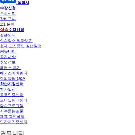
독학사
수강신청
수강신청
장바구니
1:1 문의
실습
수강신청
실습안내
실습장소 알아보기
현재 모집중인 실습일정
커뮤니티
공지사항
취업정보
해커스 후기
해커스에바란다
질의응답 Q&A
학습지원센터
학사일정
공동인증센터
모바일안내센터
학습프로그램
자주묻는질문
제휴 할인혜택
민간자격증센터
커뮤니티