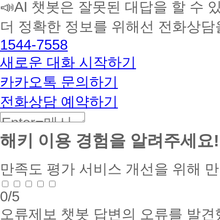
📣AI 챗봇은 잘못된 대답을 할 수 
습
멘
더 정확한 정보를 위해선 전화상담
토
해
1544-7558
커
BETA
새로운 대화 시작하기
카카오톡 문의하기
전화상담 예약하기
해키 이용 경험을 알려주세요!
만족도 평가
서비스 개선을 위해 
0
/5
오류제보
챗봇 답변의 오류를 발견