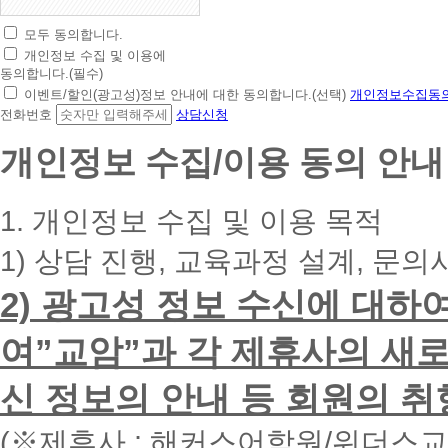
모두 동의합니다.
초
개인정보 수집 및 이용에
간
동의합니다.(필수)
편
이벤트/할인(광고성)정보 안내에 대한 동의합니다.(선택)
개인정보수집동의
상
전화번호
상담신청
담
신
개인정보 수집/이용 동의 안내
청
휴
대
1. 개인정보 수집 및 이용 목적
폰
번
1) 상담 진행, 교육과정 설계, 문의
호
를
2) 광고성 정보 수신에 대하
입
력
하
여”교암”과 각 제휴사의 새로
시
면
신 정보의 안내 등 회원의 취
빠
른
시
(※제휴사 : 해커스어학원/위더스
간