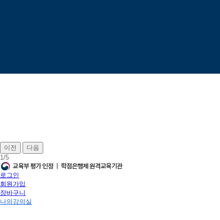
이전
다음
1
/
5
로그인
회원가입
장바구니
나의강의실