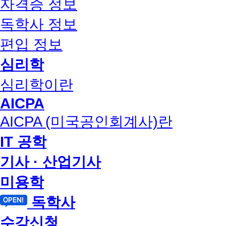
자격증 정보
독학사 정보
편입 정보
심리학
심리학이란
AICPA
AICPA (미국공인회계사)란
IT 공학
기사 · 산업기사
미용학
독학사
수강신청