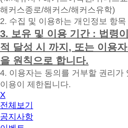
내
해커스종로/해커스/해커스유학)
에
전
2. 수집 및 이용하는 개인정보 항목
화
드
리
3. 보유 및 이용 기간 : 법
겠
습
적 달성 시 까지, 또는 이용
니
다.
을 원칙으로 합니다.
4. 이용자는 동의를 거부할 권리가
이용이 제한됩니다.
X
전체보기
공지사항
이벤트