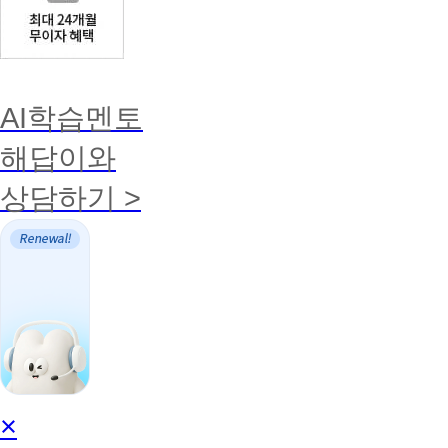
AI학습멘토
해답이와
상담하기 >
AI
×
학