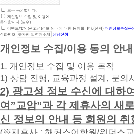
모두 동의합니다.
초
개인정보 수집 및 이용에
간
동의합니다.(필수)
편
이벤트/할인(광고성)정보 안내에 대한 동의합니다.(선택)
개인정보수집동의
상
전화번호
상담신청
담
신
개인정보 수집/이용 동의 안내
청
휴
대
1. 개인정보 수집 및 이용 목적
폰
번
1) 상담 진행, 교육과정 설계, 문의
호
를
2) 광고성 정보 수신에 대하
입
력
하
여”교암”과 각 제휴사의 새로
시
면
신 정보의 안내 등 회원의 취
빠
른
시
(※제휴사 : 해커스어학원/위더스
간