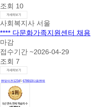
조회 10
사회복지사
서울
**** 다문화가족지원센터 채용
마감
접수기간 ~2026-04-29
조회 7
맨앞
이전
1
2
3
4
5
6
7
8
9
10
다음
맨뒤