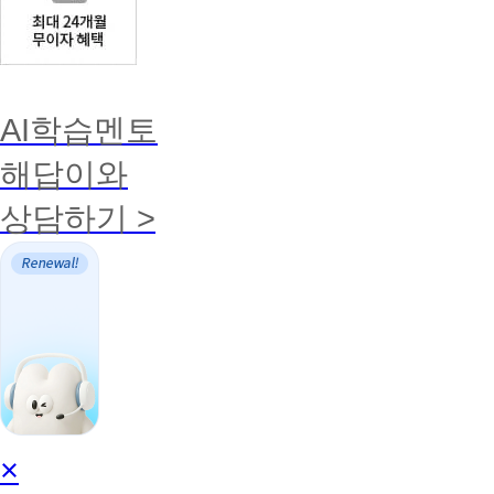
AI학습멘토
해답이와
상담하기 >
AI
×
학