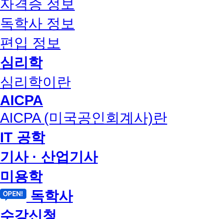
자격증 정보
독학사 정보
편입 정보
심리학
심리학이란
AICPA
AICPA (미국공인회계사)란
IT 공학
기사 · 산업기사
미용학
독학사
수강신청