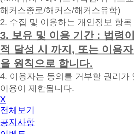
내
해커스종로/해커스/해커스유학)
에
전
2. 수집 및 이용하는 개인정보 항목
화
드
리
3. 보유 및 이용 기간 : 법
겠
습
적 달성 시 까지, 또는 이용
니
다.
을 원칙으로 합니다.
4. 이용자는 동의를 거부할 권리가
이용이 제한됩니다.
X
전체보기
공지사항
이벤트