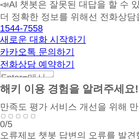
📣AI 챗봇은 잘못된 대답을 할 수 
습
멘
더 정확한 정보를 위해선 전화상담
토
해
1544-7558
커
BETA
새로운 대화 시작하기
카카오톡 문의하기
전화상담 예약하기
해키 이용 경험을 알려주세요!
만족도 평가
서비스 개선을 위해 
0
/5
오류제보
챗봇 답변의 오류를 발견