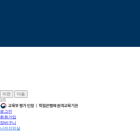
이전
다음
1
/
5
로그인
회원가입
장바구니
나의강의실