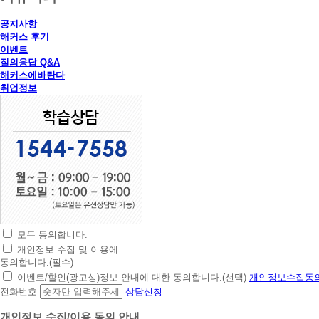
공지사항
해커스 후기
이벤트
질의응답 Q&A
해커스에바란다
취업정보
모두 동의합니다.
초
개인정보 수집 및 이용에
간
동의합니다.(필수)
편
이벤트/할인(광고성)정보 안내에 대한 동의합니다.(선택)
개인정보수집동의
상
전화번호
상담신청
담
신
개인정보 수집/이용 동의 안내