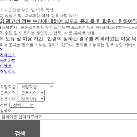
청
1. 개인정보 수집 및 이용 목적
휴
1) 상담 진행, 교육과정 설계, 문의사항 응대
대
2) 광고성 정보 수신에 대하여 별도의 동의를 한 회원에 한하여”
폰
(※제휴사 : 해커스어학원/위더스교육/챔프스터디/옴니넷/해커스어학연구소/
번
2. 수집 및 이용하는 개인정보 항목 : 이름,휴대폰 번호
호
3. 보유 및 이용 기간 : 법령이 정하는 경우를 제외하고는 이용
를
4. 이용자는 동의를 거부할 권리가 있으나, 동의를 거부하는 경우 상담 서비스
입
X
력
전체보기
하
공지사항
시
이벤트
면
취업정보
빠
른
시
희망직종
간
근무지역
내
진행상태
에
선택
전
검색어
화
드
리
겠
습