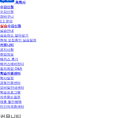
독학사
수강신청
수강신청
장바구니
1:1 문의
실습
수강신청
실습안내
실습장소 알아보기
현재 모집중인 실습일정
커뮤니티
공지사항
취업정보
해커스 후기
해커스에바란다
질의응답 Q&A
학습지원센터
학사일정
공동인증센터
모바일안내센터
학습프로그램
자주묻는질문
제휴 할인혜택
민간자격증센터
커뮤니티