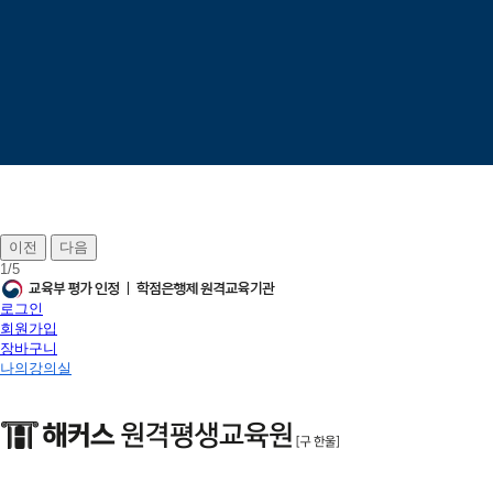
이전
다음
1
/
5
로그인
회원가입
장바구니
나의강의실