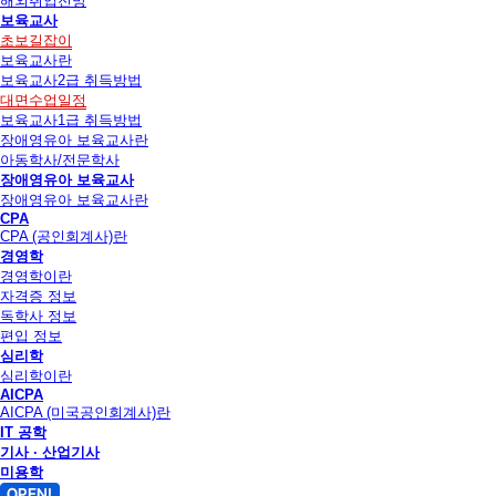
해외취업전망
보육교사
초보길잡이
보육교사란
보육교사2급 취득방법
대면수업일정
보육교사1급 취득방법
장애영유아 보육교사란
아동학사/전문학사
장애영유아 보육교사
장애영유아 보육교사란
CPA
CPA (공인회계사)란
경영학
경영학이란
자격증 정보
독학사 정보
편입 정보
심리학
심리학이란
AICPA
AICPA (미국공인회계사)란
IT 공학
기사 · 산업기사
미용학