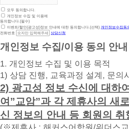
모두 동의합니다.
초
개인정보 수집 및 이용에
간
동의합니다.(필수)
편
이벤트/할인(광고성)정보 안내에 대한 동의합니다.(선택)
개인정보수집동의
상
전화번호
상담신청
담
신
개인정보 수집/이용 동의 안내
청
휴
대
1. 개인정보 수집 및 이용 목적
폰
번
1) 상담 진행, 교육과정 설계, 문의
호
를
2) 광고성 정보 수신에 대하
입
력
하
여”교암”과 각 제휴사의 새로
시
면
신 정보의 안내 등 회원의 취
빠
른
시
(※제휴사 : 해커스어학원/위더스
간