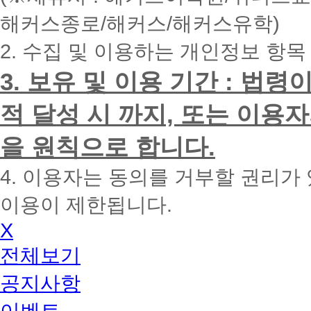
내
해커스종로/해커스/해커스유학)
에
전
2. 수집 및 이용하는 개인정보 항목
화
드
리
3. 보유 및 이용 기간 : 법
겠
습
적 달성 시 까지, 또는 이용
니
다.
을 원칙으로 합니다.
4. 이용자는 동의를 거부할 권리가
이용이 제한됩니다.
X
전체보기
공지사항
이벤트