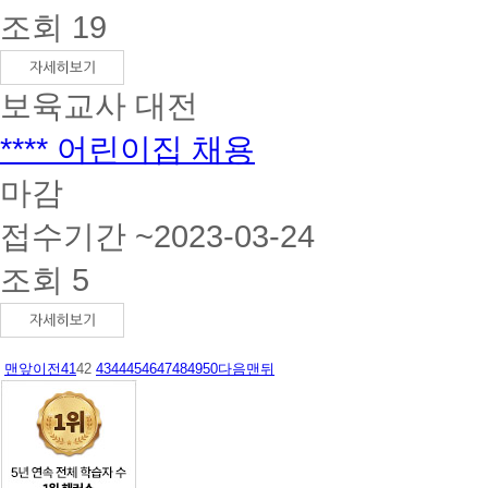
조회 19
보육교사
대전
**** 어린이집 채용
마감
접수기간 ~2023-03-24
조회 5
맨앞
이전
41
42
43
44
45
46
47
48
49
50
다음
맨뒤