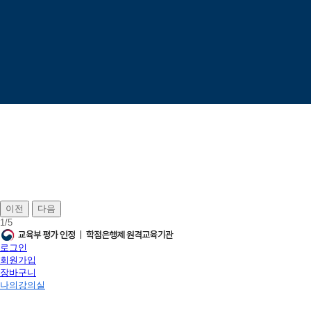
이전
다음
1
/
5
로그인
회원가입
장바구니
나의강의실