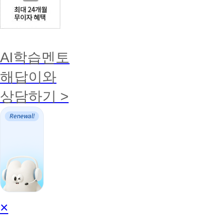
AI학습멘토
해답이와
상담하기 >
AI
×
학