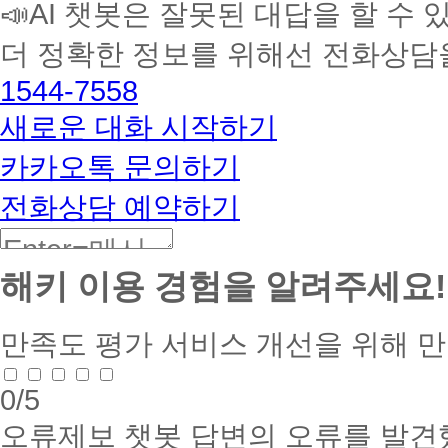
📣AI 챗봇은 잘못된 대답을 할 수 
습
멘
더 정확한 정보를 위해선 전화상담
토
해
1544-7558
커
BETA
새로운 대화 시작하기
카카오톡 문의하기
전화상담 예약하기
해키 이용 경험을 알려주세요!
만족도 평가
서비스 개선을 위해 
0
/5
오류제보
챗봇 답변의 오류를 발견