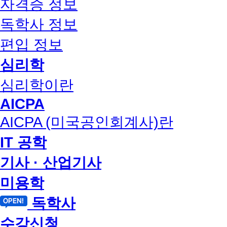
자격증 정보
독학사 정보
편입 정보
심리학
심리학이란
AICPA
AICPA (미국공인회계사)란
IT 공학
기사 · 산업기사
미용학
독학사
수강신청