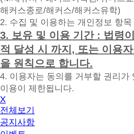
내
해커스종로/해커스/해커스유학)
에
전
2. 수집 및 이용하는 개인정보 항목
화
드
리
3. 보유 및 이용 기간 : 법
겠
습
적 달성 시 까지, 또는 이용
니
다.
을 원칙으로 합니다.
4. 이용자는 동의를 거부할 권리가
이용이 제한됩니다.
X
전체보기
공지사항
이벤트