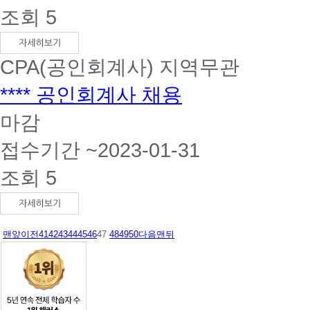
조회 5
CPA(공인회계사)
지역무관
**** 공인회계사 채용
마감
접수기간 ~2023-01-31
조회 5
맨앞
이전
41
42
43
44
45
46
47
48
49
50
다음
맨뒤