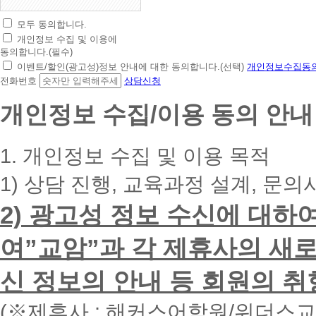
모두 동의합니다.
초
개인정보 수집 및 이용에
간
동의합니다.(필수)
편
이벤트/할인(광고성)정보 안내에 대한 동의합니다.(선택)
개인정보수집동의
상
전화번호
상담신청
담
신
개인정보 수집/이용 동의 안내
청
휴
대
1. 개인정보 수집 및 이용 목적
폰
번
1) 상담 진행, 교육과정 설계, 문의
호
를
2) 광고성 정보 수신에 대하
입
력
하
여”교암”과 각 제휴사의 새로
시
면
신 정보의 안내 등 회원의 취
빠
른
시
(※제휴사 : 해커스어학원/위더스
간