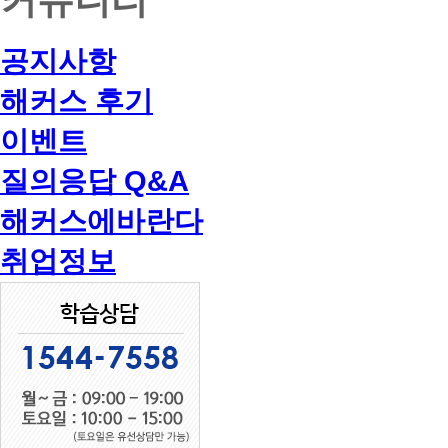
공지사항
해커스 후기
이벤트
질의응답 Q&A
해커스에바란다
취업정보