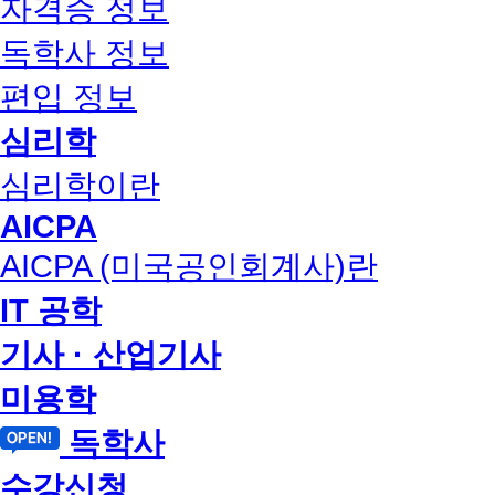
자격증 정보
독학사 정보
편입 정보
심리학
심리학이란
AICPA
AICPA (미국공인회계사)란
IT 공학
기사 · 산업기사
미용학
독학사
수강신청