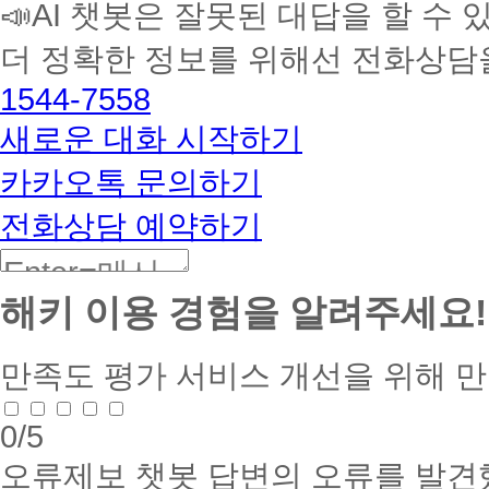
📣AI 챗봇은 잘못된 대답을 할 수 
습
멘
더 정확한 정보를 위해선 전화상담
토
해
1544-7558
커
BETA
새로운 대화 시작하기
카카오톡 문의하기
전화상담 예약하기
해키 이용 경험을 알려주세요!
만족도 평가
서비스 개선을 위해 
0
/5
오류제보
챗봇 답변의 오류를 발견