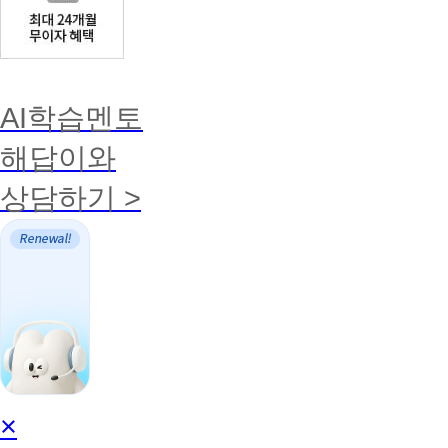
AI학습멘토
해답이와
상담하기 >
AI
×
학