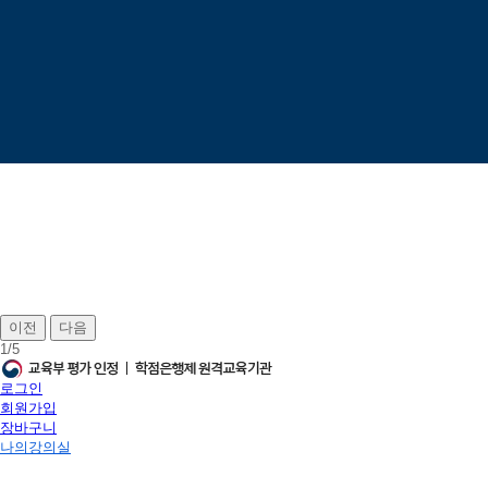
이전
다음
1
/
5
로그인
회원가입
장바구니
나의강의실