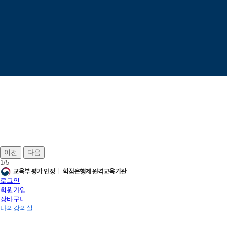
이전
다음
1
/
5
로그인
회원가입
장바구니
나의강의실