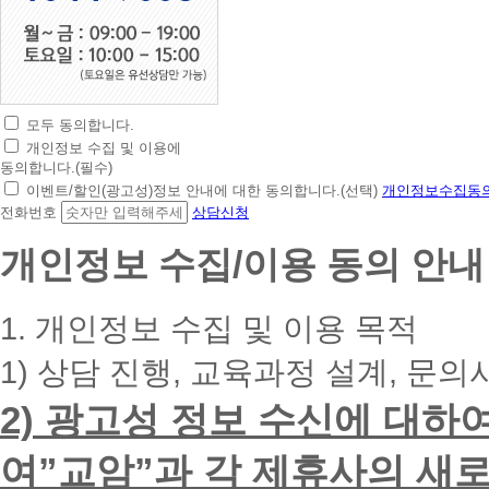
모두 동의합니다.
초
개인정보 수집 및 이용에
간
동의합니다.(필수)
편
이벤트/할인(광고성)정보 안내에 대한 동의합니다.(선택)
개인정보수집동의
상
전화번호
상담신청
담
신
개인정보 수집/이용 동의 안내
청
휴
대
1. 개인정보 수집 및 이용 목적
폰
번
1) 상담 진행, 교육과정 설계, 문의
호
를
2) 광고성 정보 수신에 대하
입
력
하
여”교암”과 각 제휴사의 새로
시