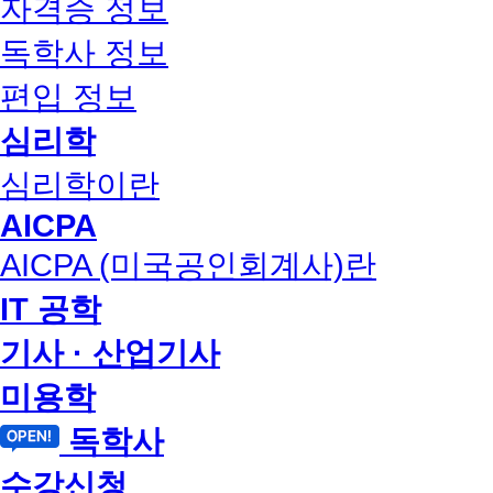
자격증 정보
독학사 정보
편입 정보
심리학
심리학이란
AICPA
AICPA (미국공인회계사)란
IT 공학
기사 · 산업기사
미용학
독학사
수강신청