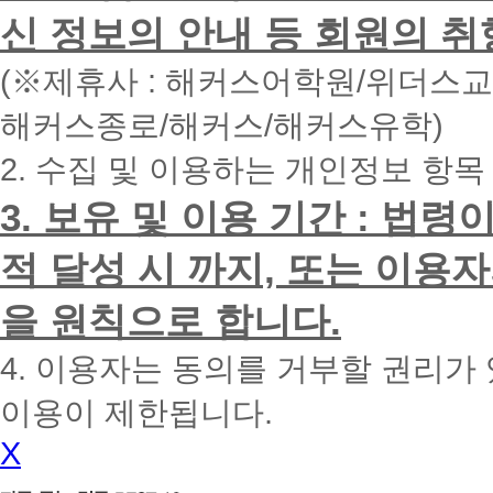
면
신 정보의 안내 등 회원의 취
빠
른
시
(※제휴사 : 해커스어학원/위더스
간
내
해커스종로/해커스/해커스유학)
에
전
2. 수집 및 이용하는 개인정보 항목
화
드
리
3. 보유 및 이용 기간 : 법
겠
습
적 달성 시 까지, 또는 이용
니
다.
을 원칙으로 합니다.
4. 이용자는 동의를 거부할 권리가
이용이 제한됩니다.
X