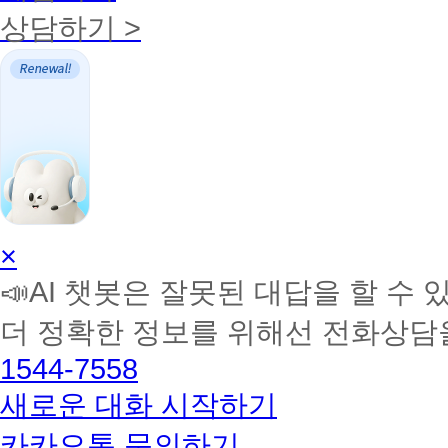
상담하기 >
AI
×
학
📣AI 챗봇은 잘못된 대답을 할 수 
습
멘
더 정확한 정보를 위해선 전화상담
토
해
1544-7558
커
BETA
새로운 대화 시작하기
카카오톡 문의하기