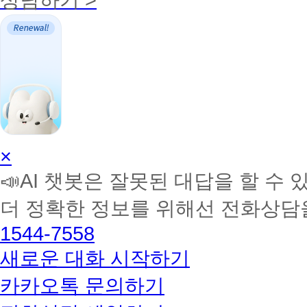
AI
×
학
📣AI 챗봇은 잘못된 대답을 할 수 
습
멘
더 정확한 정보를 위해선 전화상담
토
해
1544-7558
커
BETA
새로운 대화 시작하기
카카오톡 문의하기