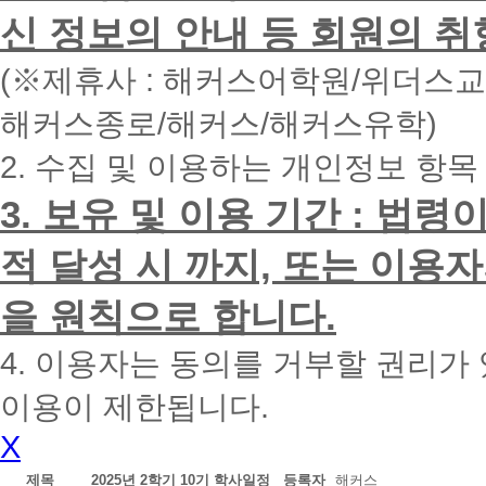
면
신 정보의 안내 등 회원의 취
빠
른
시
(※제휴사 : 해커스어학원/위더스
간
내
해커스종로/해커스/해커스유학)
에
전
2. 수집 및 이용하는 개인정보 항목
화
드
리
3. 보유 및 이용 기간 : 법
겠
습
적 달성 시 까지, 또는 이용
니
다.
을 원칙으로 합니다.
4. 이용자는 동의를 거부할 권리가
이용이 제한됩니다.
X
제목
2025년 2학기 10기 학사일정
등록자
해커스