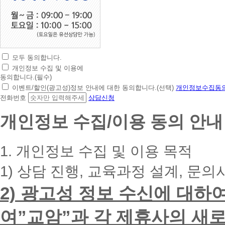
모두 동의합니다.
초
개인정보 수집 및 이용에
간
동의합니다.(필수)
편
이벤트/할인(광고성)정보 안내에 대한 동의합니다.(선택)
개인정보수집동의
상
전화번호
상담신청
담
신
개인정보 수집/이용 동의 안내
청
휴
대
1. 개인정보 수집 및 이용 목적
폰
번
1) 상담 진행, 교육과정 설계, 문의
호
를
2) 광고성 정보 수신에 대하
입
력
하
여”교암”과 각 제휴사의 새로
시