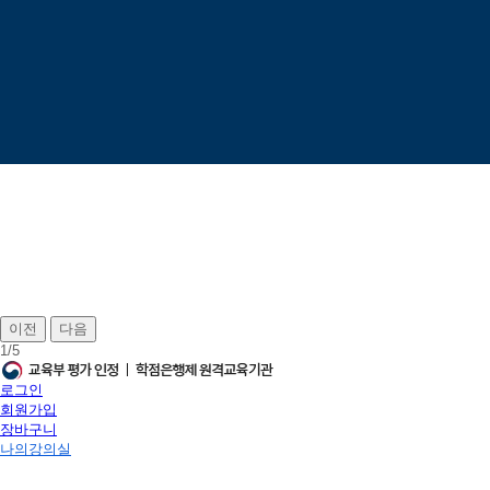
이전
다음
1
/
5
로그인
회원가입
장바구니
나의강의실