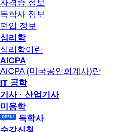
자격증 정보
독학사 정보
편입 정보
심리학
심리학이란
AICPA
AICPA (미국공인회계사)란
IT 공학
기사 · 산업기사
미용학
독학사
수강신청