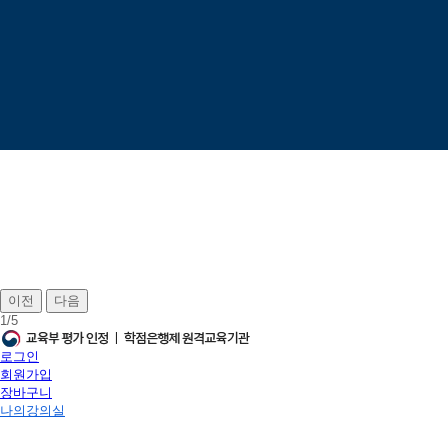
이전
다음
1
/
5
로그인
회원가입
장바구니
나의강의실