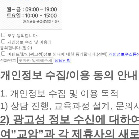
모두 동의합니다.
초
개인정보 수집 및 이용에
간
동의합니다.(필수)
편
이벤트/할인(광고성)정보 안내에 대한 동의합니다.(선택)
개인정보수집동의
상
전화번호
상담신청
담
신
개인정보 수집/이용 동의 안내
청
휴
대
1. 개인정보 수집 및 이용 목적
폰
번
1) 상담 진행, 교육과정 설계, 문의
호
를
2) 광고성 정보 수신에 대하
입
력
하
여”교암”과 각 제휴사의 새로
시