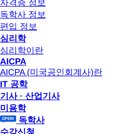
자격증 정보
독학사 정보
편입 정보
심리학
심리학이란
AICPA
AICPA (미국공인회계사)란
IT 공학
기사 · 산업기사
미용학
독학사
수강신청