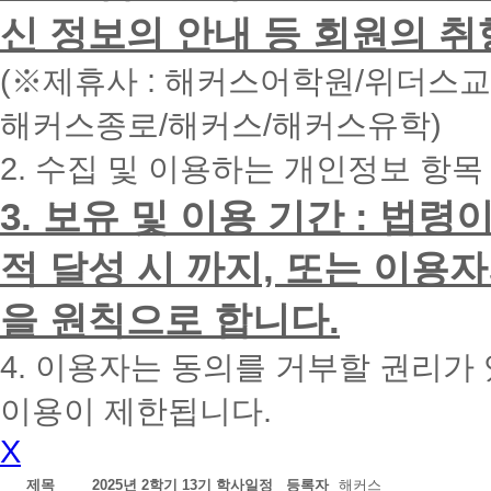
면
신 정보의 안내 등 회원의 취
빠
른
시
(※제휴사 : 해커스어학원/위더스
간
내
해커스종로/해커스/해커스유학)
에
전
2. 수집 및 이용하는 개인정보 항목
화
드
리
3. 보유 및 이용 기간 : 법
겠
습
적 달성 시 까지, 또는 이용
니
다.
을 원칙으로 합니다.
4. 이용자는 동의를 거부할 권리가
이용이 제한됩니다.
X
제목
2025년 2학기 13기 학사일정
등록자
해커스