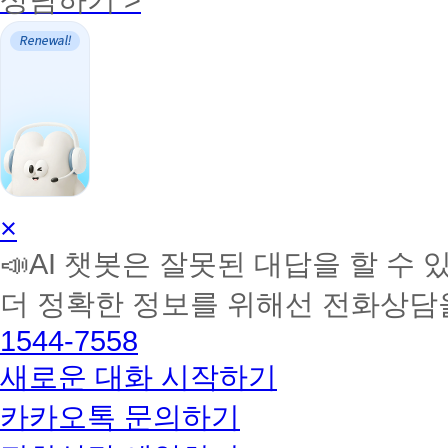
AI
×
학
📣AI 챗봇은 잘못된 대답을 할 수 
습
멘
더 정확한 정보를 위해선 전화상담
토
해
1544-7558
커
BETA
새로운 대화 시작하기
카카오톡 문의하기