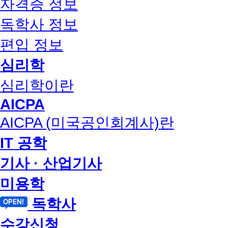
자격증 정보
독학사 정보
편입 정보
심리학
심리학이란
AICPA
AICPA (미국공인회계사)란
IT 공학
기사 · 산업기사
미용학
독학사
수강신청