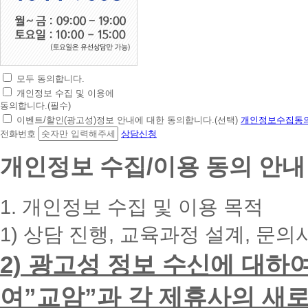
모두 동의합니다.
초
개인정보 수집 및 이용에
간
동의합니다.(필수)
편
이벤트/할인(광고성)정보 안내에 대한 동의합니다.(선택)
개인정보수집동의
상
전화번호
상담신청
담
신
개인정보 수집/이용 동의 안내
청
휴
대
1. 개인정보 수집 및 이용 목적
폰
번
1) 상담 진행, 교육과정 설계, 문의
호
를
2) 광고성 정보 수신에 대하
입
력
하
여”교암”과 각 제휴사의 새로
시