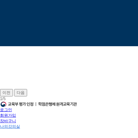
이전
다음
1
/
5
로그인
회원가입
장바구니
나의강의실