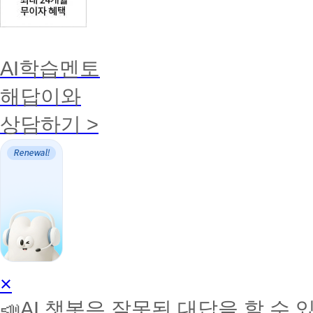
AI학습멘토
해답이와
상담하기 >
AI
×
학
📣AI 챗봇은 잘못된 대답을 할 수 
습