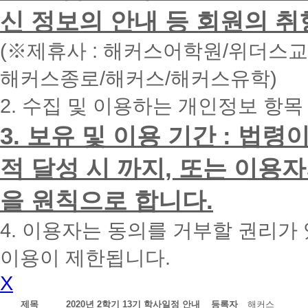
면
신 정보의 안내 등 회원의 취
빠
른
시
(※제휴사 : 해커스어학원/위더스
간
내
해커스종로/해커스/해커스유학)
에
전
2. 수집 및 이용하는 개인정보 항목
화
드
리
3. 보유 및 이용 기간 : 법
겠
습
적 달성 시 까지, 또는 이용
니
다.
을 원칙으로 합니다.
4. 이용자는 동의를 거부할 권리가
이용이 제한됩니다.
X
제목
2020년 2학기 13기 학사일정 안내
등록자
해커스