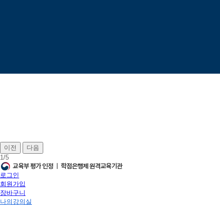
이전
다음
1
/
5
로그인
회원가입
장바구니
나의강의실