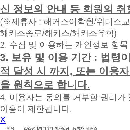
면
신 정보의 안내 등 회원의 취
빠
른
시
(※제휴사 : 해커스어학원/위더스
간
내
해커스종로/해커스/해커스유학)
에
전
2. 수집 및 이용하는 개인정보 항목
화
드
리
3. 보유 및 이용 기간 : 법
겠
습
적 달성 시 까지, 또는 이용
니
다.
을 원칙으로 합니다.
4. 이용자는 동의를 거부할 권리가
이용이 제한됩니다.
X
제목
2026년 1학기 9기 학사일정
등록자
해커스