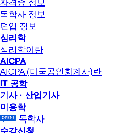
자격증 정보
독학사 정보
편입 정보
심리학
심리학이란
AICPA
AICPA (미국공인회계사)란
IT 공학
기사 · 산업기사
미용학
독학사
수강신청