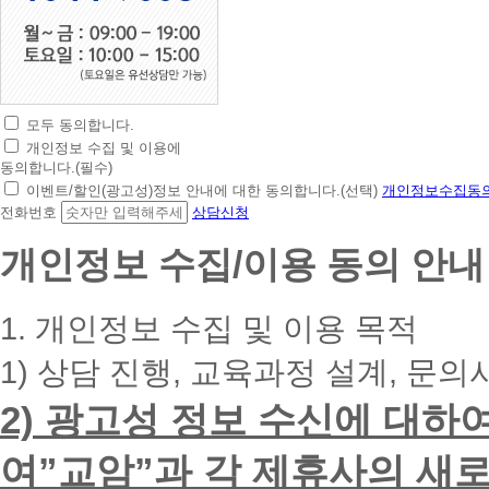
모두 동의합니다.
초
개인정보 수집 및 이용에
간
동의합니다.(필수)
편
이벤트/할인(광고성)정보 안내에 대한 동의합니다.(선택)
개인정보수집동의
상
전화번호
상담신청
담
신
개인정보 수집/이용 동의 안내
청
휴
대
1. 개인정보 수집 및 이용 목적
폰
번
1) 상담 진행, 교육과정 설계, 문의
호
를
2) 광고성 정보 수신에 대하
입
력
하
여”교암”과 각 제휴사의 새로
시