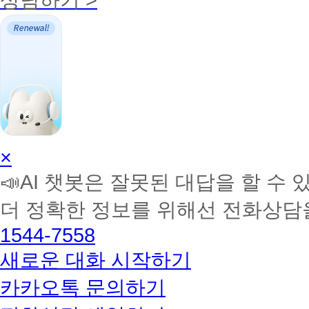
AI
×
학
📣AI 챗봇은 잘못된 대답을 할 수 
습
멘
더 정확한 정보를 위해선 전화상담
토
해
1544-7558
커
BETA
새로운 대화 시작하기
카카오톡 문의하기