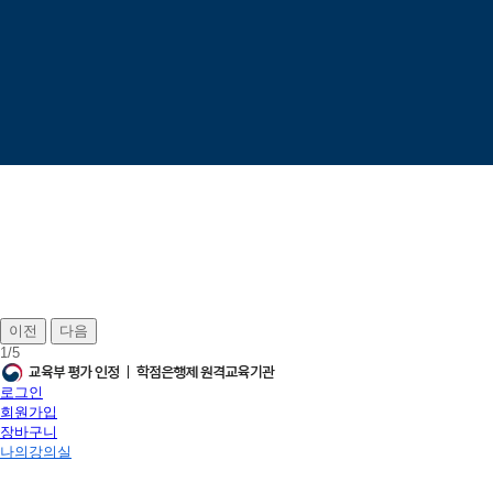
이전
다음
1
/
5
로그인
회원가입
장바구니
나의강의실