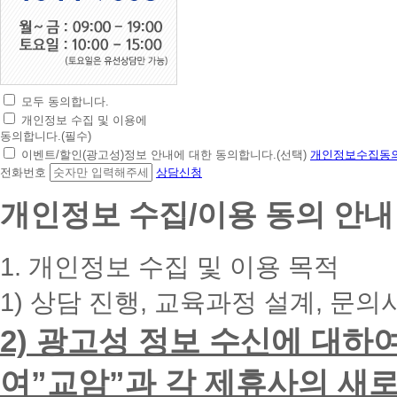
모두 동의합니다.
초
개인정보 수집 및 이용에
간
동의합니다.(필수)
편
이벤트/할인(광고성)정보 안내에 대한 동의합니다.(선택)
개인정보수집동의
상
전화번호
상담신청
담
신
개인정보 수집/이용 동의 안내
청
휴
대
1. 개인정보 수집 및 이용 목적
폰
번
1) 상담 진행, 교육과정 설계, 문의
호
를
2) 광고성 정보 수신에 대하
입
력
하
여”교암”과 각 제휴사의 새로
시