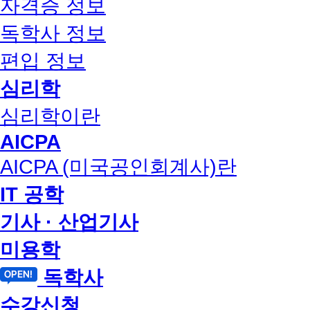
자격증 정보
독학사 정보
편입 정보
심리학
심리학이란
AICPA
AICPA (미국공인회계사)란
IT 공학
기사 · 산업기사
미용학
독학사
수강신청