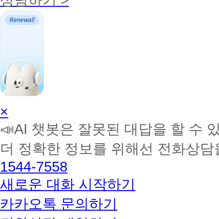
AI
×
학
📣AI 챗봇은 잘못된 대답을 할 수 
습
멘
더 정확한 정보를 위해선 전화상담
토
해
1544-7558
커
BETA
새로운 대화 시작하기
카카오톡 문의하기