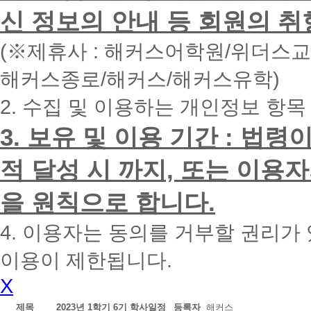
면
신 정보의 안내 등 회원의 취
빠
른
시
(※제휴사 : 해커스어학원/위더스
간
내
해커스종로/해커스/해커스유학)
에
전
2. 수집 및 이용하는 개인정보 항목
화
드
리
3. 보유 및 이용 기간 : 법
겠
습
적 달성 시 까지, 또는 이용
니
다.
을 원칙으로 합니다.
4. 이용자는 동의를 거부할 권리가
이용이 제한됩니다.
X
제목
2023년 1학기 6기 학사일정
등록자
해커스