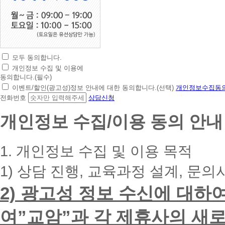
모두 동의합니다.
초
개인정보 수집 및 이용에
간
동의합니다.(필수)
편
이벤트/할인(광고성)정보 안내에 대한 동의합니다.(선택)
개인정보수집동의
상
전화번호
상담신청
담
신
개인정보 수집/이용 동의 안내
청
휴
대
1. 개인정보 수집 및 이용 목적
폰
번
1) 상담 진행, 교육과정 설계, 문의
호
를
2) 광고성 정보 수신에 대하
입
력
하
여”교암”과 각 제휴사의 새로
시