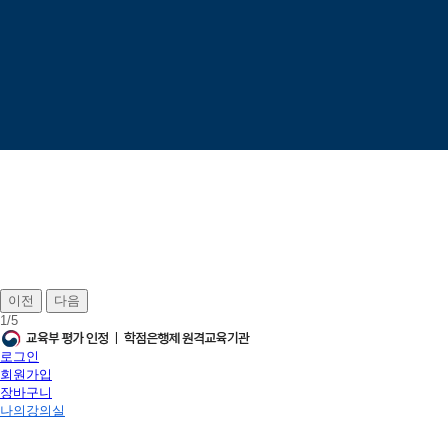
이전
다음
1
/
5
로그인
회원가입
장바구니
나의강의실