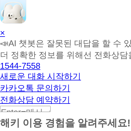
AI
×
학
📣AI 챗봇은 잘못된 대답을 할 수 
습
멘
더 정확한 정보를 위해선 전화상담
토
해
1544-7558
커
BETA
새로운 대화 시작하기
카카오톡 문의하기
전화상담 예약하기
해키 이용 경험을 알려주세요!