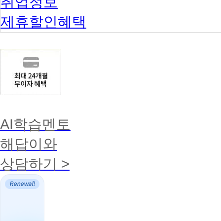
취업정보
제휴할인혜택
AI학습멘토
해답이와
상담하기 >