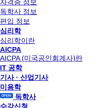
자격증 정보
독학사 정보
편입 정보
심리학
심리학이란
AICPA
AICPA (미국공인회계사)란
IT 공학
기사 · 산업기사
미용학
독학사
수강신청