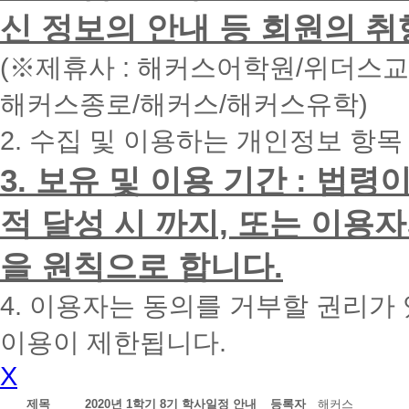
면
신 정보의 안내 등 회원의 취
빠
른
시
(※제휴사 : 해커스어학원/위더스
간
내
해커스종로/해커스/해커스유학)
에
전
2. 수집 및 이용하는 개인정보 항목
화
드
리
3. 보유 및 이용 기간 : 법
겠
습
적 달성 시 까지, 또는 이용
니
다.
을 원칙으로 합니다.
4. 이용자는 동의를 거부할 권리가
이용이 제한됩니다.
X
제목
2020년 1학기 8기 학사일정 안내
등록자
해커스