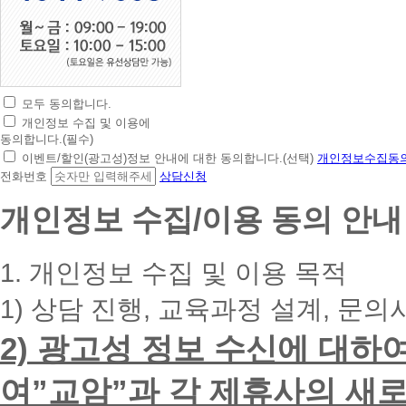
모두 동의합니다.
초
개인정보 수집 및 이용에
간
동의합니다.(필수)
편
이벤트/할인(광고성)정보 안내에 대한 동의합니다.(선택)
개인정보수집동의
상
전화번호
상담신청
담
신
개인정보 수집/이용 동의 안내
청
휴
대
1. 개인정보 수집 및 이용 목적
폰
번
1) 상담 진행, 교육과정 설계, 문의
호
를
2) 광고성 정보 수신에 대하
입
력
하
여”교암”과 각 제휴사의 새로
시