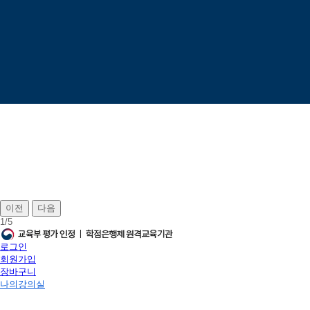
이전
다음
1
/
5
로그인
회원가입
장바구니
나의강의실