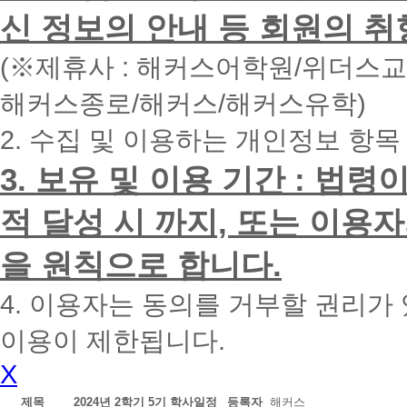
면
신 정보의 안내 등 회원의 취
빠
른
시
(※제휴사 : 해커스어학원/위더스
간
내
해커스종로/해커스/해커스유학)
에
전
2. 수집 및 이용하는 개인정보 항목
화
드
리
3. 보유 및 이용 기간 : 법
겠
습
적 달성 시 까지, 또는 이용
니
다.
을 원칙으로 합니다.
4. 이용자는 동의를 거부할 권리가
이용이 제한됩니다.
X
제목
2024년 2학기 5기 학사일정
등록자
해커스