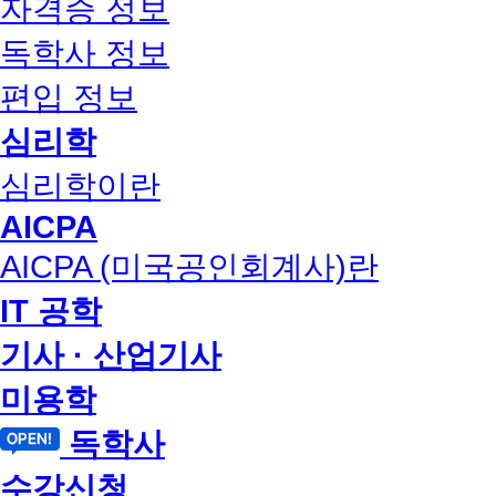
자격증 정보
독학사 정보
편입 정보
심리학
심리학이란
AICPA
AICPA (미국공인회계사)란
IT 공학
기사 · 산업기사
미용학
독학사
수강신청