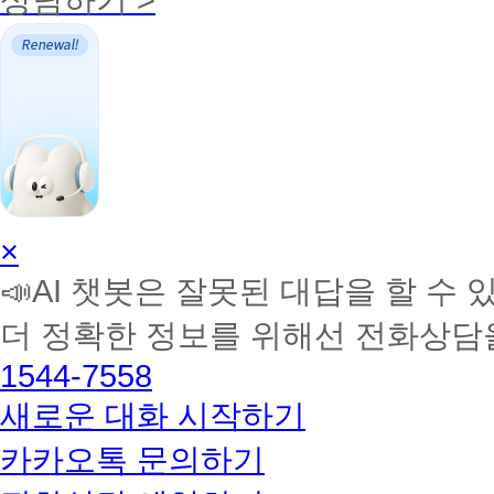
AI
×
학
📣AI 챗봇은 잘못된 대답을 할 수 
습
멘
더 정확한 정보를 위해선 전화상담
토
해
1544-7558
커
BETA
새로운 대화 시작하기
카카오톡 문의하기