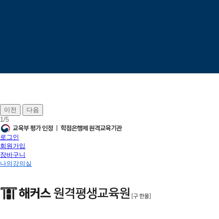
이전
다음
1
/
5
로그인
회원가입
장바구니
나의강의실