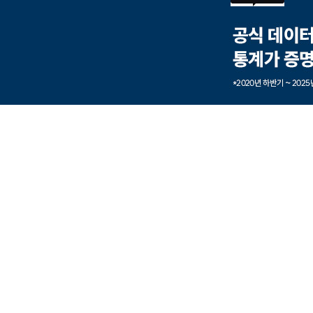
본문내용 바로가기
풋터 바로가기