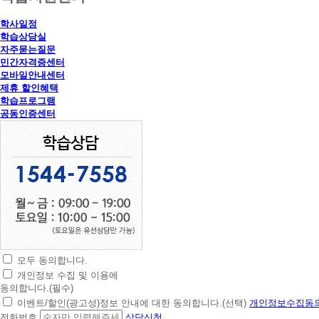
학사일정
학습상담실
자주묻는질문
민간자격증센터
모바일안내센터
제휴 할인혜택
학습프로그램
공동인증센터
모두 동의합니다.
초
개인정보 수집 및 이용에
간
동의합니다.(필수)
편
이벤트/할인(광고성)정보 안내에 대한 동의합니다.(선택)
개인정보수집동의
상
전화번호
상담신청