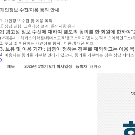
담
신
개인정보 수집/이용 동의 안내
청
1. 개인정보 수집 및 이용 목적
휴
1) 상담 진행, 교육과정 설계, 문의사항 응대
대
2) 광고성 정보 수신에 대하여 별도의 동의를 한 회원에 한하여”
폰
(※제휴사 : 해커스어학원/위더스교육/챔프스터디/옴니넷/해커스어학연구소/
번
2. 수집 및 이용하는 개인정보 항목 : 이름,휴대폰 번호
호
3. 보유 및 이용 기간 : 법령이 정하는 경우를 제외하고는 이용
를
4. 이용자는 동의를 거부할 권리가 있으나, 동의를 거부하는 경우 상담 서비스
입
X
력
하
제목
2026년 1학기 6기 학사일정
등록자
해커스
시
면
빠
른
시
간
내
에
전
화
드
리