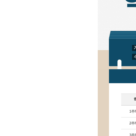
겠
습
니
다.