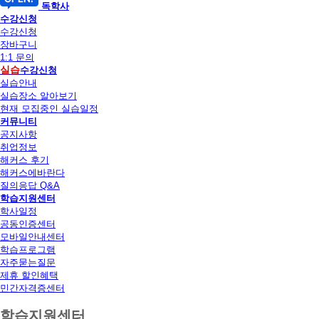
독학사
수강신청
수강신청
장바구니
1:1 문의
실습
수강신청
실습안내
실습장소 알아보기
현재 모집중인 실습일정
커뮤니티
공지사항
취업정보
해커스 후기
해커스에바란다
질의응답 Q&A
학습지원센터
학사일정
공동인증센터
모바일안내센터
학습프로그램
자주묻는질문
제휴 할인혜택
민간자격증센터
학습지원센터