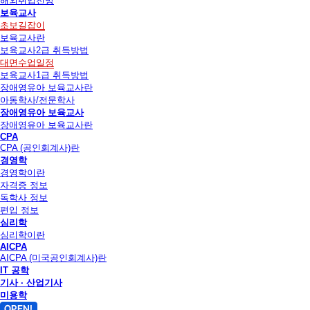
해외취업전망
보육교사
초보길잡이
보육교사란
보육교사2급 취득방법
대면수업일정
보육교사1급 취득방법
장애영유아 보육교사란
아동학사/전문학사
장애영유아 보육교사
장애영유아 보육교사란
CPA
CPA (공인회계사)란
경영학
경영학이란
자격증 정보
독학사 정보
편입 정보
심리학
심리학이란
AICPA
AICPA (미국공인회계사)란
IT 공학
기사 · 산업기사
미용학