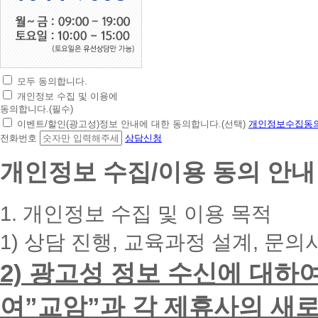
모두 동의합니다.
초
개인정보 수집 및 이용에
간
동의합니다.(필수)
편
이벤트/할인(광고성)정보 안내에 대한 동의합니다.(선택)
개인정보수집동의
상
전화번호
상담신청
담
신
개인정보 수집/이용 동의 안내
청
휴
대
1. 개인정보 수집 및 이용 목적
폰
번
1) 상담 진행, 교육과정 설계, 문의
호
를
2) 광고성 정보 수신에 대하
입
력
하
여”교암”과 각 제휴사의 새로
시