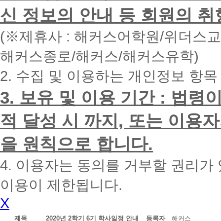
면
신 정보의 안내 등 회원의 취
빠
른
시
(※제휴사 : 해커스어학원/위더스
간
내
해커스종로/해커스/해커스유학)
에
전
2. 수집 및 이용하는 개인정보 항목
화
드
리
3. 보유 및 이용 기간 : 법
겠
습
적 달성 시 까지, 또는 이용
니
다.
을 원칙으로 합니다.
4. 이용자는 동의를 거부할 권리가
이용이 제한됩니다.
X
제목
2020년 2학기 6기 학사일정 안내
등록자
해커스