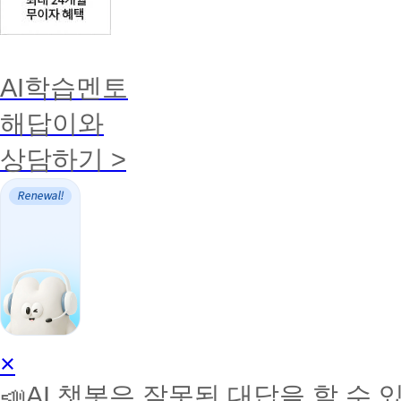
AI학습멘토
해답이와
상담하기 >
AI
×
학
📣AI 챗봇은 잘못된 대답을 할 수 
습