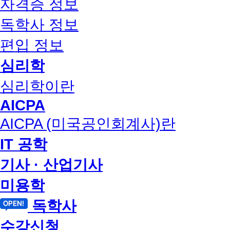
자격증 정보
독학사 정보
편입 정보
심리학
심리학이란
AICPA
AICPA (미국공인회계사)란
IT 공학
기사 · 산업기사
미용학
독학사
수강신청