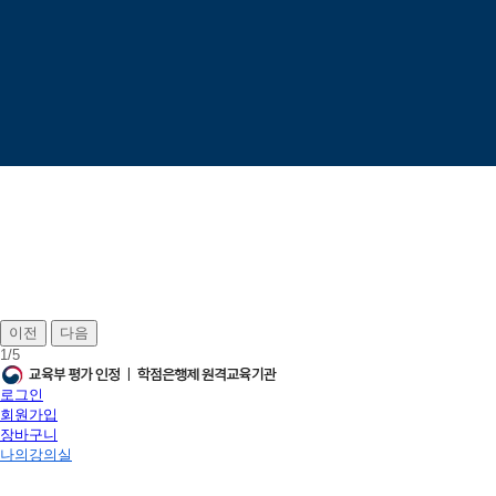
이전
다음
1
/
5
로그인
회원가입
장바구니
나의강의실